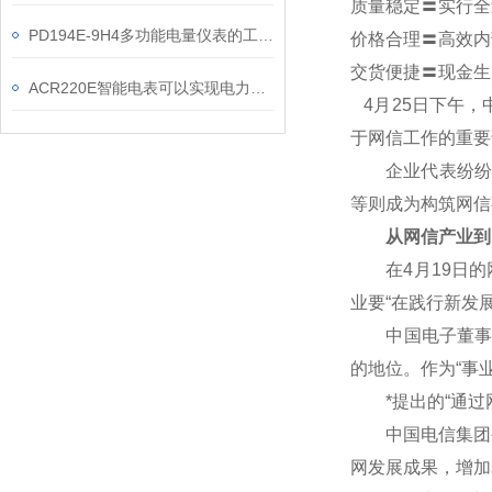
质量稳定〓实行全
PD194E-9H4多功能电量仪表的工作原理解析
价格合理〓高效内
交货便捷〓现金生
ACR220E智能电表可以实现电力负荷预测和峰谷差价计费功能
4
月25日下午，
于网信工作的重要
企业代表纷纷表
等则成为构筑网信
从网信产业到
在4月19日的网
业要“在践行新发
中国电子董事长芮
的地位。作为“事
*提出的“通过网
中国电信集团公
网发展成果，增加