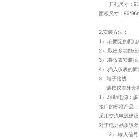
开孔尺寸：91*9
面板尺寸：96*96mm
2.
安装方法：
1
）.在固定的配
2
）.取出多功能
3
）.将仪表安装
4
）.插入仪表的
3
．端子接线：
请按仪表外壳
1
）
.
辅助电源：多
接口的标准产品，
采用交流电源建议
对于电力品质较差
2
）
.
输入信号