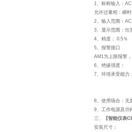
1
、标称输入：AC 
允许过量程：瞬时：2
2
、输入范围：AC 
3
、
显示范围：
任
4
、精度：
0.5
％
5
、
报警接口
AM1
为上限报警，
6
、
绝缘强度： IEC
7
、
环境承受能力：
8
、使用场合：无腐
9
、工作电源及功耗： 
三、
【
智能仪表CHK
安装尺寸：