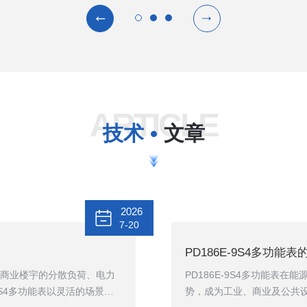
ARTICLE
技术
文章
2026
7-20
PD186E-9S4多功
商业楼宇的分散负荷、电力
PD186E-9S4多功能表
9S4多功能表以灵活的场景适
势，成为工业、商业及公共