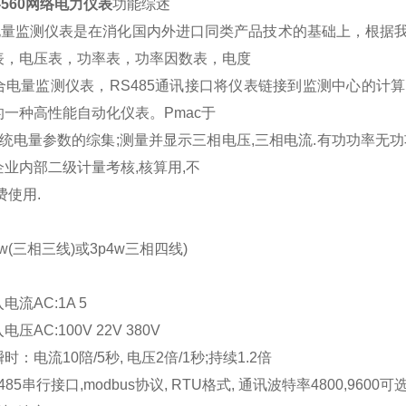
Y-560网络电力仪表
功能综述
能电量监测仪表是在消化国内外进口同类产品技术的基础上，根据
表，电压表，功率表，功率因数表，电度
合电量监测仪表，RS485通讯接口将仪表链接到监测中心的计
一种高性能自动化仪表。Pmac于
供电系统电量参数的综集;测量并显示三相电压,三相电流.有功功率无功功
业内部二级计量考核,核算用,不
费使用.
3w(三相三线)或3p4w三相四线)
流AC:1A 5
AC:100V 22V 380V
：电流10陪/5秒, 电压2倍/1秒;持续1.2倍
485串行接口,modbus协议, RTU格式, 通讯波特率4800,9600可