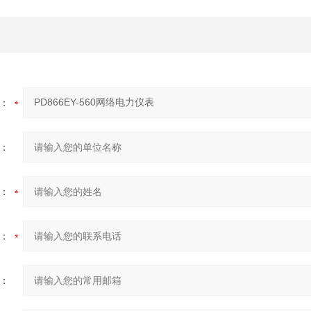
：
：
：
：
：