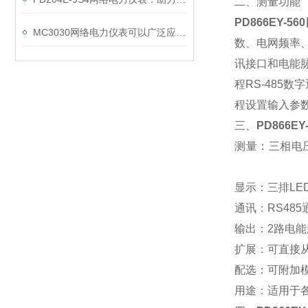
二、测量功能
PD866EY-
MC3030网络电力仪表可以广泛应用于工业、建筑等各个行业
数、电网频率
讯接口和电能脉
程RS-485
程设置输入参
三、
PD866E
测量：三相电
显示：三排L
通讯：RS48
输出：2路电能脉
扩展：可直接
配选：可附加
用途：适用于