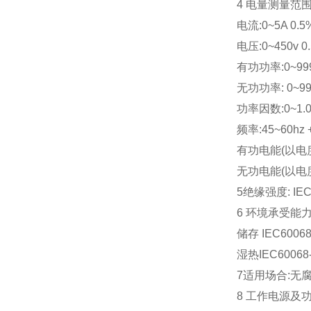
4 电量测量范
电流:0~5A 0.5
电压:0~450v 0
有功功率:0~999
无功功率: 0~999
功率因数:0~1.0
频率:45~60hz +
有功电能(以电度积
无功电能(以电度积累
5绝缘强度: IEC6
6 环境承受能力:工
储存 IEC60068
湿热IEC60068-
7适用场合:无
8 工作电源及功耗: