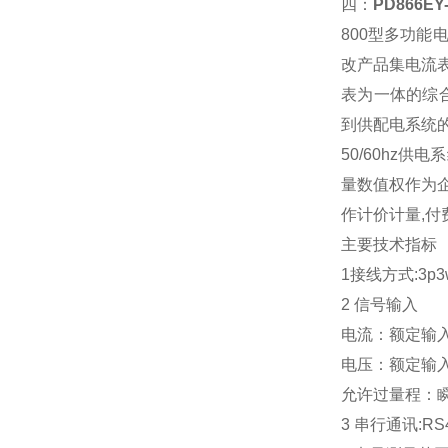
四：
PD866E
800型多功
改产品集电流
表为一体的综
到供配电系统的
50/60hz
量数值权作为企
作计价计量,付
主要技术指标
1接线方式:3p
2 信号输入
电流：额定输入电
电压：额定输入电压
允许过量程：瞬时
3 串行通讯:RS