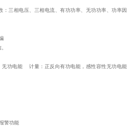
数：三相电压、三相电流、有功功率、无功功率、功率因
编
信。
、无功电能 计量：正反向有功电能，感性容性无功电能
比
越限报警功能