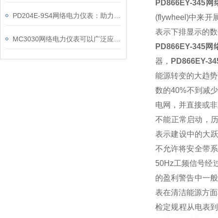
PD866EY-34
PD204E-9S4网络电力仪表：助力电力电网与自动化控制系统的智能化发展
(flywheel
表示下排显示的数
MC3030网络电力仪表可以广泛应用于工业、建筑等各个行业
PD866EY-34
器，
PD866EY-
能源转变的大趋势
数的40%不到减
电网，并直接或非
不能正常启动，历
表示建设中的大跃
不允许将安全带系
50Hz工频信号
的盈利警告中一般
表
在清洁能源方面
检定规程从电表