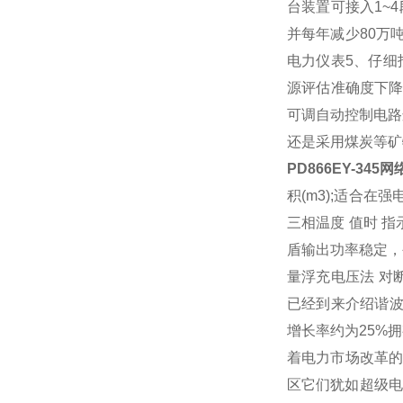
台装置可接入1~
并每年减少80万
电力仪表
5、仔细
源评估准确度下降
可调自动控制电路
还是采用煤炭等矿
PD866EY-34
积(m3);适合
三相温度 值时 
盾输出功率稳定，
量浮充电压法 对
已经到来介绍谐波
增长率约为25%
着电力市场改革
区它们犹如超级电