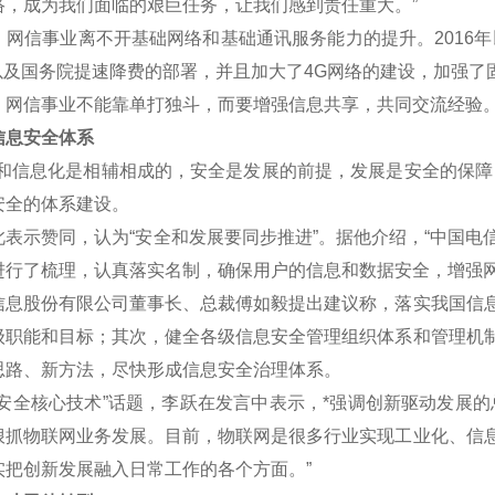
络，成为我们面临的艰巨任务，让我们感到责任重大。”
信事业离不开基础网络和基础通讯服务能力的提升。2016年
划以及国务院提速降费的部署，并且加大了4G网络的建设，加强了
信事业不能靠单打独斗，而要增强信息共享，共同交流经验
息安全体系
信息化是相辅相成的，安全是发展的前提，发展是安全的保障，
安全的体系建设。
示赞同，认为“安全和发展要同步推进”。据他介绍，“中国电
进行了梳理，认真落实名制，确保用户的信息和数据安全，增强网
股份有限公司董事长、总裁傅如毅提出建议称，落实我国信息
级职能和目标；其次，健全各级信息安全管理组织体系和管理机
思路、新方法，尽快形成信息安全治理体系。
全核心技术”话题，李跃在发言中表示，*强调创新驱动发展的
狠抓物联网业务发展。目前，物联网是很多行业实现工业化、信
实把创新发展融入日常工作的各个方面。”