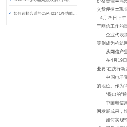
价格合理〓高
交货便捷〓现
如何选择合适的CSA-I2141多功能表？
4
月25日下
于网信工作的
企业代表纷纷
等则成为构筑
从网信产业
在4月19日
业要“在践行
中国电子董事
的地位。作为“
*提出的“通
中国电信集团
网发展成果，
如何实现*对