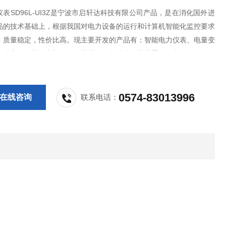
表SD96L-UI3Z是宁波市启轩达科技有限公司产品，是在消化国外进
品的技术基础上，根据我国对电力设备的运行和计算机智能化监控要求
，质量稳定，性价比高。现主要开发的产品有：智能电力仪表、电量变
气火灾探测器、电机智能保护器、微机综合保护装置、双电源自动转换
PS控制与保护开关、负荷隔离开关、真空断路器、高低压成套开关柜其
等，质量过硬，欢迎新老客户采购
0574-83013996
在线咨询
联系电话：