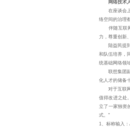
网络技术人
在座谈会上，
络空间的治理
伴随互联网技
力，尊重创新
陆益民提到，
和队伍培养，
统基础网络领
联想集团副总
化人才的储备
对于互联网企
值得改进之处
立了一家独资
式。”
1
、标称输入：A