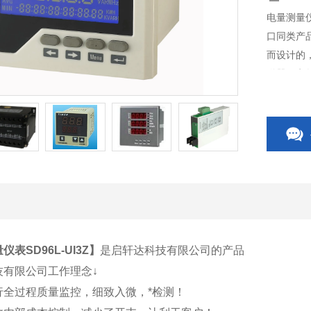
电量测量仪
口同类产
而设计的
送器、电
开关、C
相关附件
表SD96L-UI3Z
】
是启轩达科技有限公司的产品
技有限公司工作理念↓
行全过程质量监控，细致入微，*检测！