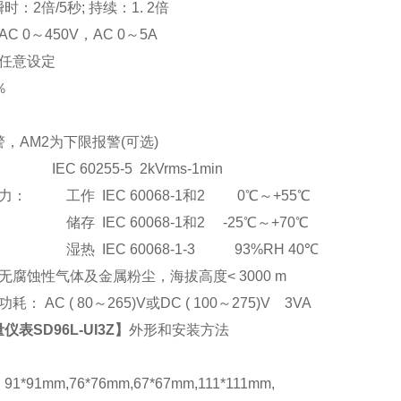
：2倍/5秒; 持续：1. 2倍
C 0
～
450V
，AC 0
～5A
任意设定
％
，AM2为下限报警(可选)
EC 60255-5 2kVrms-1min
： 工作 IEC 60068-1和2 0℃～+55℃
储存 IEC 60068-1和2 -25℃～+70℃
湿热 IEC 60068-1-3 93%RH 40℃
腐蚀性气体及金属粉尘，海拔高度< 3000 m
： AC ( 80
～265)V或DC ( 100～275)V 3VA
表SD96L-UI3Z
】
外形和安装方法
*91mm,76*76mm,67*67mm,111*111mm,