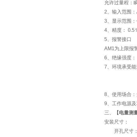
允许过量程：瞬时
2
、输入范围：A
3
、
显示范围：
4
、精度：
0.5
5
、
报警接口
AM1
为上限报警
6
、
绝缘强度： I
7
、
环境承受能力
8
、使用场合：无
9
、工作电源及功耗
三、
【
电量测量仪
安装尺寸：
开孔尺寸：91