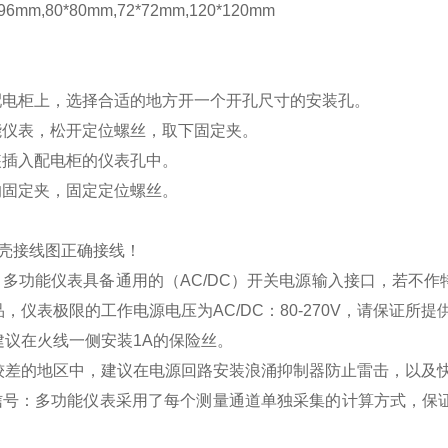
mm,80*80mm,72*72mm,120*120mm
配电柜上，选择合适的地方开一个开孔尺寸的安装孔。
能仪表，松开定位螺丝，取下固定夹。
装插入配电柜的仪表孔中。
的固定夹，固定定位螺丝。
壳接线图正确接线！
：多功能仪表具备通用的（
AC/DC
）开关电源输入接口，若不作
品，仪表极限的工作电源电压为
AC/DC
：
80-270V
，请保证所提
建议在火线一侧安装
1A
的保险丝。
较差的地区中，建议在电源回路安装浪涌抑制器防止雷击，以及
信号：多功能仪表采用了每个测量通道单独采集的计算方式，保证