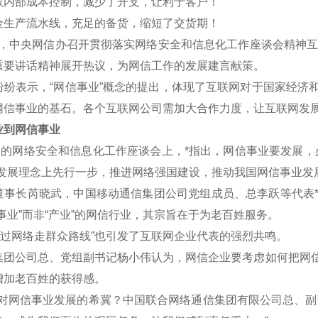
效内部成本控制，减少了开支，让利于客户！
金生产流水线，充足的备货，缩短了交货期！
午，中央网信办召开贯彻落实网络安全和信息化工作座谈会精神互联
重要讲话精神展开热议，为网信工作的发展建言献策。
表示，“网信事业”概念的提出，体现了互联网对于国家经济和
网信事业的基石。各个互联网公司需加大合作力度，让互联网发
到网信事业
的网络安全和信息化工作座谈会上，*指出，网信事业要发展，
新发展理念上先行一步，推进网络强国建设，推动我国网信事业发
长芮晓武，中国移动通信集团公司党组成员、总李跃等代表*认
事业”而非“产业”的网信行业，其宗旨在于为老百姓服务。
过网络走群众路线”也引发了互联网企业代表的强烈共鸣。
公司总、党组副书记杨小伟认为，网信企业要考虑如何把网信
增加老百姓的获得感。
网信事业发展的希冀？中国联合网络通信集团有限公司总、副董