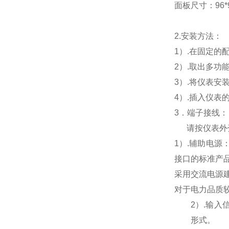
面板尺寸：96*96
2.
安装方法：
1
）.在固定的
2
）.取出多功
3
）.将仪表安
4
）.插入仪表
3
．端子接线：
请按仪表外
1
）
.
辅助电源
接口的标准产
采用交流电源
对于电力品质
2
）
.
输入
形式。