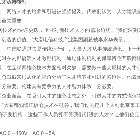
才亟待转型
网络人才的培养和引进被频频提及。代表们认为，人才建设是
都至关重要。
术的快速更迭，企业对新技术人才的需求迫切。“我们深刻
、创造的价值。”大唐电信科技产业集团副总裁李永华表示。
中国联通过去是传统运营商，大量人才从事传统通讯。下一步将
同时在内部搞活人才激励机制，通过体制机制的保障留住互联网
域，在互联网核心技术方面相对欠缺，需要做一些大规模的人才
裁戴京彤从化的视角分析了人才培养和引进的紧迫性。他表示
十分重要。构建具有竞争力的人才智力体系十分必要。
业而言，在吸引人才的雄心壮志之外，引进人才的方式也值得
。“大家都知道IT核心技术在硅谷，我们过去挖几个人到北京来
的研发机构，这些工作人员算不算我们引进的人才？让他们稳定
C 0
～
450V
，AC 0
～5A