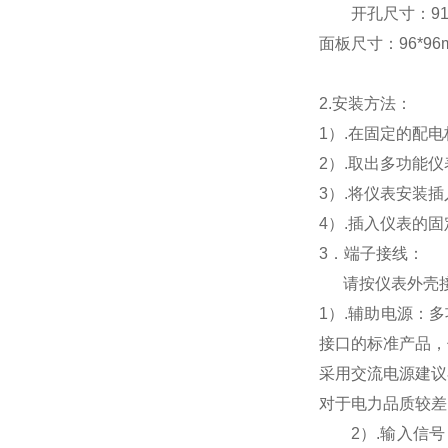
开孔尺寸：91*9
面板尺寸：96*96mm
2.
安装方法：
1
）.在固定的配
2
）.取出多功能
3
）.将仪表安装
4
）.插入仪表的
3
．端子接线：
请按仪表外壳
1
）
.
辅助电源：多
接口的标准产品，
采用交流电源建议
对于电力品质较差
2
）
.
输入信号