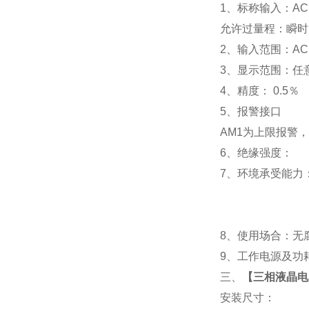
1
、标称输入：AC 
允许过量程：瞬时：2
2
、输入范围：AC 
3
、
显示范围：
任
4
、精度：
0.5
％
5
、
报警接口
AM1
为上限报警，
6
、
绝缘强度： IEC
7
、
环境承受能力：
8
、使用场合：无腐
9
、工作电源及功耗： 
三、
【
三相液晶电力
安装尺寸：