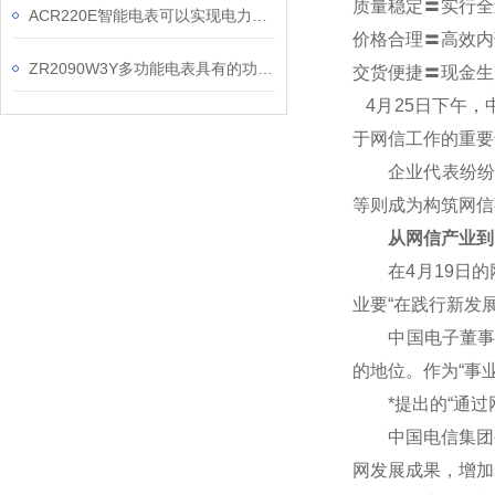
质量稳定〓实行全
ACR220E智能电表可以实现电力负荷预测和峰谷差价计费功能
价格合理〓高效内
ZR2090W3Y多功能电表具有的功能有哪些？
交货便捷〓现金生
4
月25日下午，
于网信工作的重要
企业代表纷纷表
等则成为构筑网信
从网信产业到
在4月19日的网
业要“在践行新发
中国电子董事长芮
的地位。作为“事
*提出的“通过网
中国电信集团公
网发展成果，增加