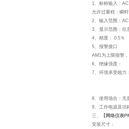
1
、标称输入：AC 
允许过量程：瞬时：2
2
、输入范围：AC 
3
、
显示范围：
任
4
、精度：
0.5
％
5
、
报警接口
AM1
为上限报警，
6
、
绝缘强度： IEC
7
、
环境承受能力：
8
、使用场合：无腐
9
、工作电源及功耗： 
三、
【
网络仪表PM
安装尺寸：