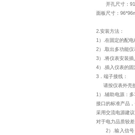
开孔尺寸：91*9
面板尺寸：96*96mm
2.
安装方法：
1
）.在固定的配
2
）.取出多功能
3
）.将仪表安装
4
）.插入仪表的
3
．端子接线：
请按仪表外壳
1
）
.
辅助电源：多
接口的标准产品，
采用交流电源建议
对于电力品质较差
2
）
.
输入信号