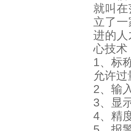
就叫在
立了一
进的人
心技术
1
、标称
允许过量
2
、输入
3
、
显
4
、精
5
、
报