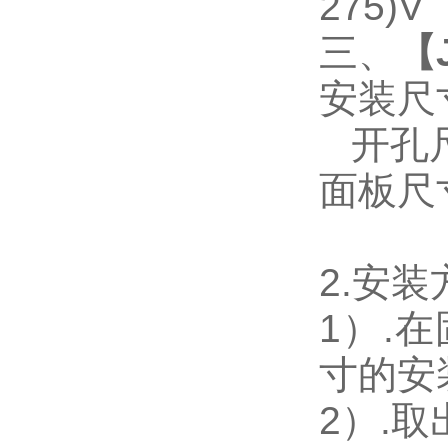
275)V
三、
【
安装尺
开孔尺寸
面板尺寸：
2.
安装
1
）.
寸的安
2
）.