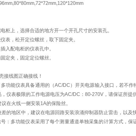
mm,80*80mm,72*72mm,120*120mm
配电柜上，选择合适的地方开一个开孔尺寸的安装孔。
能仪表，松开定位螺丝，取下固定夹。
装插入配电柜的仪表孔中。
的固定夹，固定定位螺丝。
壳接线图正确接线！
：多功能仪表具备通用的（
AC/DC
）开关电源输入接口，若不作
品，仪表极限的工作电源电压为
AC/DC
：
80-270V
，请保证所提
建议在火线一侧安装
1A
的保险丝。
较差的地区中，建议在电源回路安装浪涌抑制器防止雷击，以及
信号：多功能仪表采用了每个测量通道单独采集的计算方式，保证