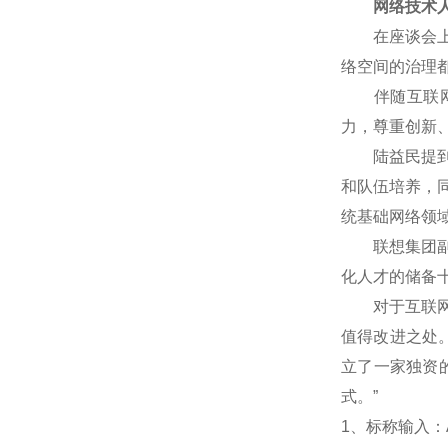
网络技术人
在座谈会上，
络空间的治理
伴随互联网技
力，尊重创新
陆益民提到，
和队伍培养，
统基础网络领
联想集团副总
化人才的储备
对于互联网企
值得改进之处
立了一家独资
式。”
1
、标称输入：A