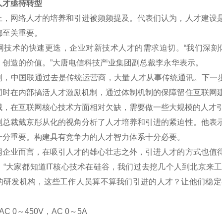
才亟待转型
网络人才的培养和引进被频频提及。代表们认为，人才建设是
都至关重要。
术的快速更迭，企业对新技术人才的需求迫切。“我们深刻
、创造的价值。”大唐电信科技产业集团副总裁李永华表示。
中国联通过去是传统运营商，大量人才从事传统通讯。下一步将
同时在内部搞活人才激励机制，通过体制机制的保障留住互联网
域，在互联网核心技术方面相对欠缺，需要做一些大规模的人才
裁戴京彤从化的视角分析了人才培养和引进的紧迫性。他表示
十分重要。构建具有竞争力的人才智力体系十分必要。
业而言，在吸引人才的雄心壮志之外，引进人才的方式也值得
。“大家都知道IT核心技术在硅谷，我们过去挖几个人到北京来
的研发机构，这些工作人员算不算我们引进的人才？让他们稳定
C 0
～
450V
，AC 0
～5A