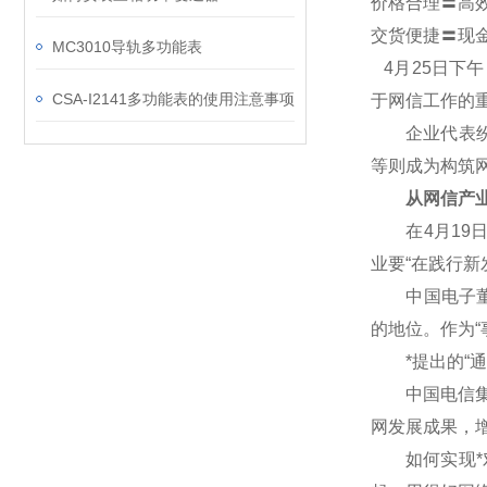
价格合理〓高
交货便捷〓现
MC3010导轨多功能表
4
月25日下
CSA-I2141多功能表的使用注意事项
于网信工作的
企业代表纷纷
等则成为构筑
从网信产业
在4月19日
业要“在践行
中国电子董事
的地位。作为“
*提出的“通
中国电信集团
网发展成果，
如何实现*对