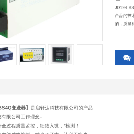
JD194
产品的技
的，质量
电气火灾
CPS控
件等，质
-BS4Q变送器
】
是启轩达科技有限公司的产品
技有限公司工作理念↓
行全过程质量监控，细致入微，*检测！