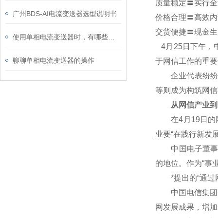
质量稳定〓实行全
广州BDS-AI电流变送器选型说明书
价格合理〓高效内
交货便捷〓现金生
使用单相电流变送器时，有哪些注意事项
4
月25日下午，
聊聊单相电流变送器的操作
于网信工作的重要
企业代表纷纷表
等则成为构筑网信
从网信产业到
在4月19日的网
业要“在践行新发
中国电子董事长芮
的地位。作为“事
*提出的“通过网
中国电信集团公
网发展成果，增加