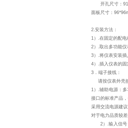
开孔尺寸：91*9
面板尺寸：96*96mm
2.
安装方法：
1
）.在固定的配
2
）.取出多功能
3
）.将仪表安装
4
）.插入仪表的
3
．端子接线：
请按仪表外壳
1
）
.
辅助电源：多
接口的标准产品，
采用交流电源建议
对于电力品质较差
2
）
.
输入信号