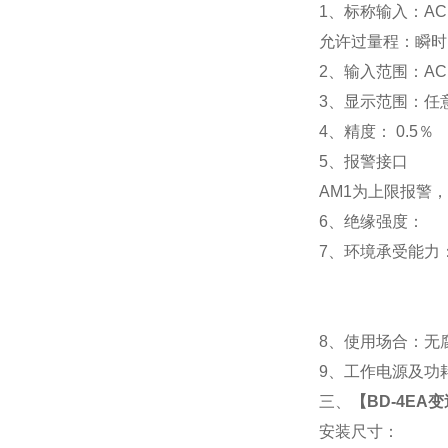
1
、标称输入：AC 
允许过量程：瞬时：2
2
、输入范围：AC 
3
、
显示范围：
任
4
、精度：
0.5
％
5
、
报警接口
AM1
为上限报警，
6
、
绝缘强度： IEC
7
、
环境承受能力：
8
、使用场合：无腐
9
、工作电源及功耗： 
三、
【
BD-4EA
安装尺寸：