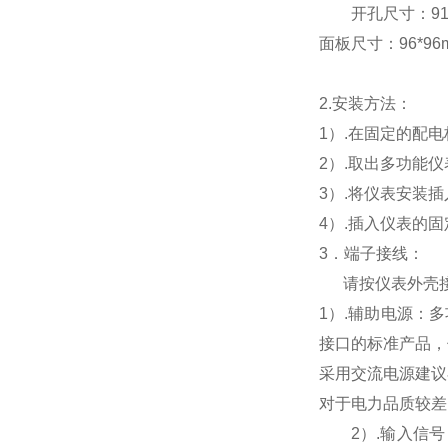
开孔尺寸：91*9
面板尺寸：96*96mm
2.
安装方法：
1
）.在固定的配
2
）.取出多功能
3
）.将仪表安装
4
）.插入仪表的
3
．端子接线：
请按仪表外壳
1
）
.
辅助电源：多
接口的标准产品，
采用交流电源建议
对于电力品质较差
2
）
.
输入信号