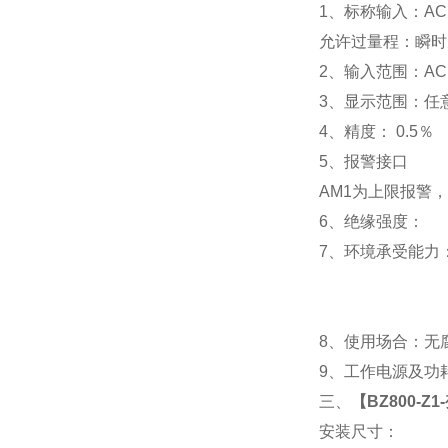
1
、标称输入：AC 
允许过量程：瞬时：2
2
、输入范围：AC 
3
、
显示范围：
任
4
、精度：
0.5
％
5
、
报警接口
AM1
为上限报警，
6
、
绝缘强度： IEC
7
、
环境承受能力：
8
、使用场合：无腐
9
、工作电源及功耗： 
三、
【
BZ800-Z
安装尺寸：