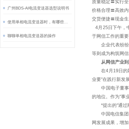
质量稳定〓实行全
广州BDS-AI电流变送器选型说明书
价格合理〓高效内
交货便捷〓现金生
使用单相电流变送器时，有哪些注意事项
4
月25日下午，
聊聊单相电流变送器的操作
于网信工作的重要
企业代表纷纷表
等则成为构筑网信
从网信产业到
在4月19日的网
业要“在践行新发
中国电子董事长芮
的地位。作为“事
*提出的“通过网
中国电信集团公
网发展成果，增加