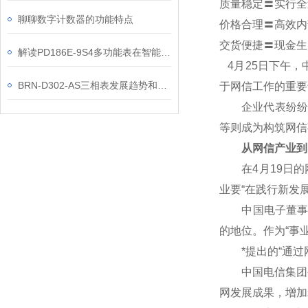
质量稳定〓实行全
聊聊数字计数器的功能特点
价格合理〓高效内
交货便捷〓现金生
解读PD186E-9S4多功能表在智能配电系统中的关键价值
4
月25日下午，
BRN-D302-AS三相表发展趋势和选购方法介绍
于网信工作的重要
企业代表纷纷表
等则成为构筑网信
从网信产业到
在4月19日的网
业要“在践行新发
中国电子董事长芮
的地位。作为“事
*提出的“通过网
中国电信集团公
网发展成果，增加