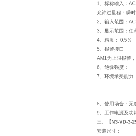
1
、标称输入：AC 
允许过量程：瞬时：2
2
、输入范围：AC 
3
、
显示范围：
任
4
、精度：
0.5
％
5
、
报警接口
AM1
为上限报警，
6
、
绝缘强度： IEC
7
、
环境承受能力：
8
、使用场合：无腐
9
、工作电源及功耗： 
三、
【
N3-VD-3
安装尺寸：