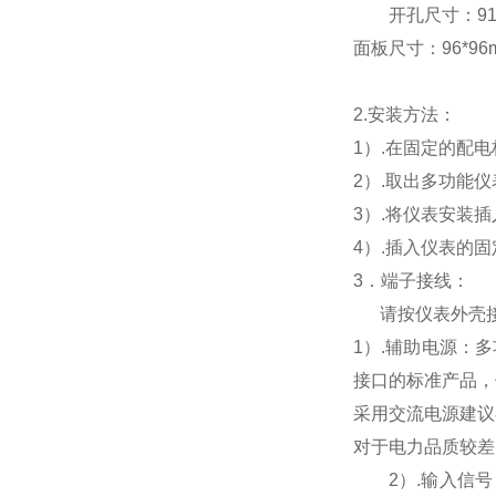
开孔尺寸：91*9
面板尺寸：96*96mm
2.
安装方法：
1
）.在固定的配
2
）.取出多功能
3
）.将仪表安装
4
）.插入仪表的
3
．端子接线：
请按仪表外壳
1
）
.
辅助电源：多
接口的标准产品，
采用交流电源建议
对于电力品质较差
2
）
.
输入信号