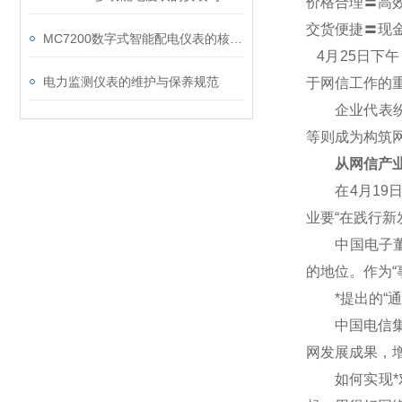
价格合理〓高
交货便捷〓现
MC7200数字式智能配电仪表的核心功能有哪些？
4
月25日下
电力监测仪表的维护与保养规范
于网信工作的
企业代表纷纷
等则成为构筑
从网信产业
在4月19日
业要“在践行
中国电子董事
的地位。作为“
*提出的“通
中国电信集团
网发展成果，
如何实现*对