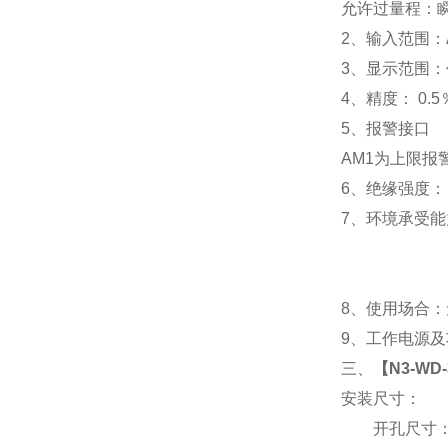
允许过量程：瞬时
2
、输入范围：A
3
、
显示范围：
4
、精度：
0.5
5
、
报警接口
AM1
为上限报警
6
、
绝缘强度： I
7
、
环境承受能力
8
、使用场合：无
9
、工作电源及功耗
三、
【
N3-WD
安装尺寸：
开孔尺寸：91