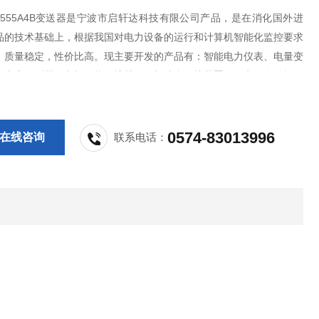
-3-555A4B变送器是宁波市启轩达科技有限公司产品，是在消化国外进
品的技术基础上，根据我国对电力设备的运行和计算机智能化监控要求
，质量稳定，性价比高。现主要开发的产品有：智能电力仪表、电量变
气火灾探测器、电机智能保护器、微机综合保护装置、双电源自动转换
PS控制与保护开关、负荷隔离开关、真空断路器、高低压成套开关柜其
等，质量过硬，欢迎新老客户采
0574-83013996
在线咨询
联系电话：