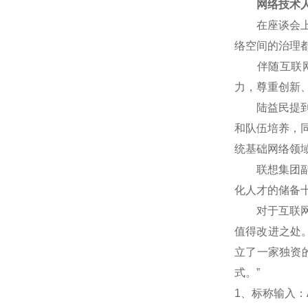
网络技术人
在座谈会上，
络空间的治理
伴随互联网技
力，尊重创新
陆益民提到，
和队伍培养，
统基础网络领
联想集团副总
化人才的储备
对于互联网企
值得改进之处
立了一家独资
式。”
1
、标称输入：A