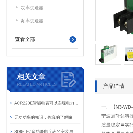
功率变送器
频率变送器
查看全部
相关文章
RELATED ARTICLES
产品详情
ACR220E智能电表可以实现电力负荷预测和峰谷差价计费功能
一、
【
N3-WD
宁波启轩达科
无功功率的知识，你真的了解嘛
质量稳定〓实
SD96-EZ多功能电度表的安装与调试技巧