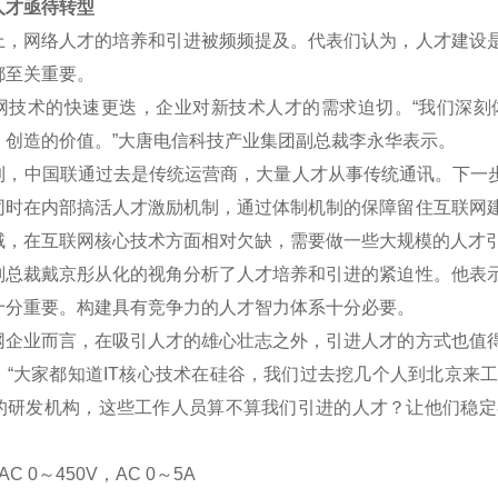
才亟待转型
网络人才的培养和引进被频频提及。代表们认为，人才建设是
都至关重要。
术的快速更迭，企业对新技术人才的需求迫切。“我们深刻
、创造的价值。”大唐电信科技产业集团副总裁李永华表示。
中国联通过去是传统运营商，大量人才从事传统通讯。下一步将
同时在内部搞活人才激励机制，通过体制机制的保障留住互联网
域，在互联网核心技术方面相对欠缺，需要做一些大规模的人才
裁戴京彤从化的视角分析了人才培养和引进的紧迫性。他表示
十分重要。构建具有竞争力的人才智力体系十分必要。
业而言，在吸引人才的雄心壮志之外，引进人才的方式也值得
。“大家都知道IT核心技术在硅谷，我们过去挖几个人到北京来
的研发机构，这些工作人员算不算我们引进的人才？让他们稳定
C 0
～
450V
，AC 0
～5A