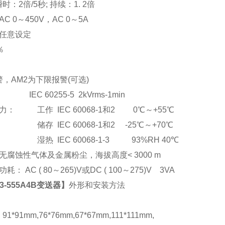
：2倍/5秒; 持续：1. 2倍
C 0
～
450V
，AC 0
～5A
任意设定
％
，AM2为下限报警(可选)
EC 60255-5 2kVrms-1min
： 工作 IEC 60068-1和2 0℃～+55℃
储存 IEC 60068-1和2 -25℃～+70℃
湿热 IEC 60068-1-3 93%RH 40℃
腐蚀性气体及金属粉尘，海拔高度< 3000 m
： AC ( 80
～265)V或DC ( 100～275)V 3VA
-3-555A4B变送器
】
外形和安装方法
*91mm,76*76mm,67*67mm,111*111mm,