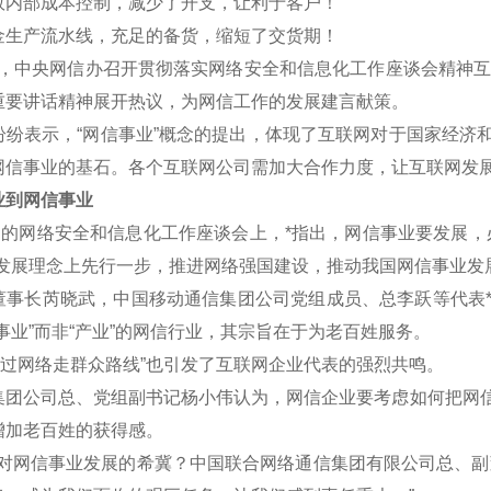
效内部成本控制，减少了开支，让利于客户！
金生产流水线，充足的备货，缩短了交货期！
午，中央网信办召开贯彻落实网络安全和信息化工作座谈会精神互联
重要讲话精神展开热议，为网信工作的发展建言献策。
表示，“网信事业”概念的提出，体现了互联网对于国家经济和
网信事业的基石。各个互联网公司需加大合作力度，让互联网发
到网信事业
的网络安全和信息化工作座谈会上，*指出，网信事业要发展，
新发展理念上先行一步，推进网络强国建设，推动我国网信事业发
长芮晓武，中国移动通信集团公司党组成员、总李跃等代表*认
事业”而非“产业”的网信行业，其宗旨在于为老百姓服务。
过网络走群众路线”也引发了互联网企业代表的强烈共鸣。
公司总、党组副书记杨小伟认为，网信企业要考虑如何把网信
增加老百姓的获得感。
网信事业发展的希冀？中国联合网络通信集团有限公司总、副董