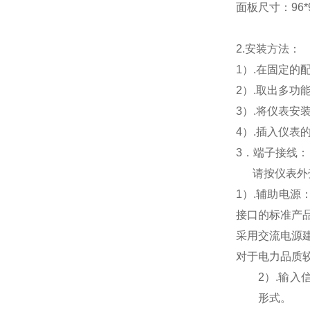
面板尺寸：96*96
2.
安装方法：
1
）.在固定的
2
）.取出多功
3
）.将仪表安
4
）.插入仪表
3
．端子接线：
请按仪表外
1
）
.
辅助电源
接口的标准产
采用交流电源
对于电力品质
2
）
.
输入
形式。