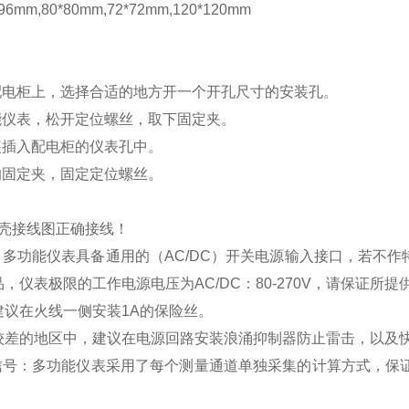
mm,80*80mm,72*72mm,120*120mm
配电柜上，选择合适的地方开一个开孔尺寸的安装孔。
能仪表，松开定位螺丝，取下固定夹。
装插入配电柜的仪表孔中。
的固定夹，固定定位螺丝。
壳接线图正确接线！
：多功能仪表具备通用的（
AC/DC
）开关电源输入接口，若不作
品，仪表极限的工作电源电压为
AC/DC
：
80-270V
，请保证所提
建议在火线一侧安装
1A
的保险丝。
较差的地区中，建议在电源回路安装浪涌抑制器防止雷击，以及
信号：多功能仪表采用了每个测量通道单独采集的计算方式，保证