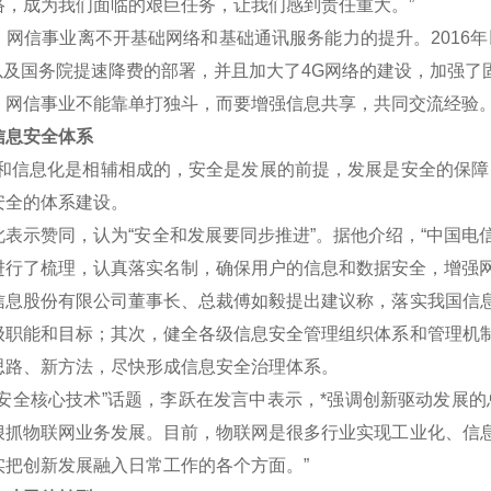
络，成为我们面临的艰巨任务，让我们感到责任重大。”
信事业离不开基础网络和基础通讯服务能力的提升。2016年
划以及国务院提速降费的部署，并且加大了4G网络的建设，加强了
信事业不能靠单打独斗，而要增强信息共享，共同交流经验
息安全体系
信息化是相辅相成的，安全是发展的前提，发展是安全的保障，
安全的体系建设。
示赞同，认为“安全和发展要同步推进”。据他介绍，“中国电
进行了梳理，认真落实名制，确保用户的信息和数据安全，增强网
股份有限公司董事长、总裁傅如毅提出建议称，落实我国信息
级职能和目标；其次，健全各级信息安全管理组织体系和管理机
思路、新方法，尽快形成信息安全治理体系。
全核心技术”话题，李跃在发言中表示，*强调创新驱动发展的
狠抓物联网业务发展。目前，物联网是很多行业实现工业化、信
实把创新发展融入日常工作的各个方面。”