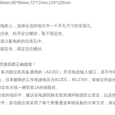
mm,80*80mm,72*72mm,120*120mm
配电柜上，选择合适的地方开一个开孔尺寸的安装孔。
能仪表，松开定位螺丝，取下固定夹。
装插入配电柜的仪表孔中。
的固定夹，固定定位螺丝。
壳接线图正确接线！
：多功能仪表具备通用的（
AC/DC
）开关电源输入接口，若不作
品，仪表极限的工作电源电压为
AC/DC
：
80-270V
，请保证所提
建议在火线一侧安装
1A
的保险丝。
较差的地区中，建议在电源回路安装浪涌抑制器防止雷击，以及
信号：多功能仪表采用了每个测量通道单独采集的计算方式，保证