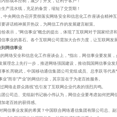
效内部成本控制，减少了开支，让利于客户！
金生产流水线，充足的备货，缩短了交货期！
午，中央网信办召开贯彻落实网络安全和信息化工作座谈会精神互联
重要讲话精神展开热议，为网信工作的发展建言献策。
表示，“网信事业”概念的提出，体现了互联网对于国家经济和
网信事业的基石。各个互联网公司需加大合作力度，让互联网发
到网信事业
的网络安全和信息化工作座谈会上，*指出，网信事业要发展，
新发展理念上先行一步，推进网络强国建设，推动我国网信事业发
长芮晓武，中国移动通信集团公司党组成员、总李跃等代表*认
事业”而非“产业”的网信行业，其宗旨在于为老百姓服务。
过网络走群众路线”也引发了互联网企业代表的强烈共鸣。
公司总、党组副书记杨小伟认为，网信企业要考虑如何把网信
增加老百姓的获得感。
网信事业发展的希冀？中国联合网络通信集团有限公司总、副董