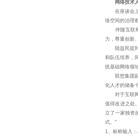
网络技术人
在座谈会上，
络空间的治理
伴随互联网技
力，尊重创新
陆益民提到，
和队伍培养，
统基础网络领
联想集团副总
化人才的储备
对于互联网企
值得改进之处
立了一家独资
式。”
1
、标称输入：A