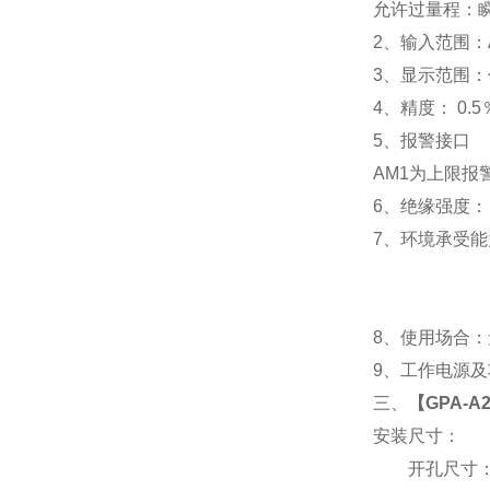
允许过量程：瞬时
2
、输入范围：A
3
、
显示范围：
4
、精度：
0.5
5
、
报警接口
AM1
为上限报警
6
、
绝缘强度： I
7
、
环境承受能力
8
、使用场合：无
9
、工作电源及功耗
三、
【
GPA-A
安装尺寸：
开孔尺寸：91