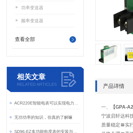
功率变送器
频率变送器
查看全部
相关文章
RELATED ARTICLES
产品详情
ACR220E智能电表可以实现电力负荷预测和峰谷差价计费功能
一、
【
GPA-A
宁波启轩达科
无功功率的知识，你真的了解嘛
质量稳定〓实
SD96-EZ多功能电度表的安装与调试技巧