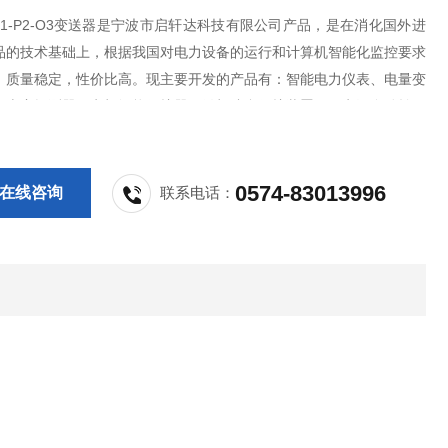
2-F1-P2-O3变送器是宁波市启轩达科技有限公司产品，是在消化国外进
品的技术基础上，根据我国对电力设备的运行和计算机智能化监控要求
，质量稳定，性价比高。现主要开发的产品有：智能电力仪表、电量变
气火灾探测器、电机智能保护器、微机综合保护装置、双电源自动转换
PS控制与保护开关、负荷隔离开关、真空断路器、高低压成套开关柜其
等，质量过硬，欢迎新老客户
0574-83013996
在线咨询
联系电话：