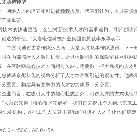
才亟待转型
网络人才的培养和引进被频频提及。代表们认为，人才建设是
都至关重要。
术的快速更迭，企业对新技术人才的需求迫切。“我们深刻
、创造的价值。”大唐电信科技产业集团副总裁李永华表示。
中国联通过去是传统运营商，大量人才从事传统通讯。下一步将
同时在内部搞活人才激励机制，通过体制机制的保障留住互联网
域，在互联网核心技术方面相对欠缺，需要做一些大规模的人才
裁戴京彤从化的视角分析了人才培养和引进的紧迫性。他表示
十分重要。构建具有竞争力的人才智力体系十分必要。
业而言，在吸引人才的雄心壮志之外，引进人才的方式也值得
。“大家都知道IT核心技术在硅谷，我们过去挖几个人到北京来
的研发机构，这些工作人员算不算我们引进的人才？让他们稳定
C 0
～
450V
，AC 0
～5A