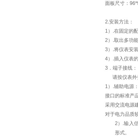
面板尺寸：96*96
2.
安装方法：
1
）.在固定的
2
）.取出多功
3
）.将仪表安
4
）.插入仪表
3
．端子接线：
请按仪表外
1
）
.
辅助电源
接口的标准产
采用交流电源
对于电力品质
2
）
.
输入
形式。