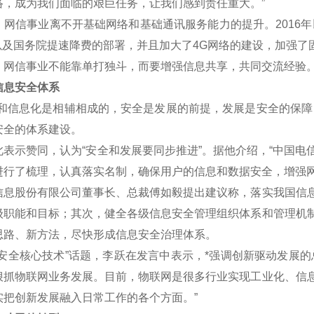
络，成为我们面临的艰巨任务，让我们感到责任重大。”
信事业离不开基础网络和基础通讯服务能力的提升。2016年
划以及国务院提速降费的部署，并且加大了4G网络的建设，加强了
信事业不能靠单打独斗，而要增强信息共享，共同交流经验
息安全体系
信息化是相辅相成的，安全是发展的前提，发展是安全的保障，
安全的体系建设。
示赞同，认为“安全和发展要同步推进”。据他介绍，“中国电
进行了梳理，认真落实名制，确保用户的信息和数据安全，增强网
股份有限公司董事长、总裁傅如毅提出建议称，落实我国信息
级职能和目标；其次，健全各级信息安全管理组织体系和管理机
思路、新方法，尽快形成信息安全治理体系。
全核心技术”话题，李跃在发言中表示，*强调创新驱动发展的
狠抓物联网业务发展。目前，物联网是很多行业实现工业化、信
实把创新发展融入日常工作的各个方面。”