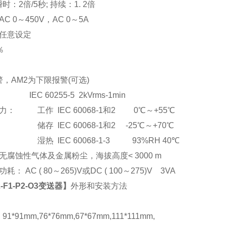
：2倍/5秒; 持续：1. 2倍
C 0
～
450V
，AC 0
～5A
任意设定
％
，AM2为下限报警(可选)
EC 60255-5 2kVrms-1min
： 工作 IEC 60068-1和2 0℃～+55℃
储存 IEC 60068-1和2 -25℃～+70℃
湿热 IEC 60068-1-3 93%RH 40℃
腐蚀性气体及金属粉尘，海拔高度< 3000 m
： AC ( 80
～265)V或DC ( 100～275)V 3VA
2-F1-P2-O3变送器
】
外形和安装方法
*91mm,76*76mm,67*67mm,111*111mm,