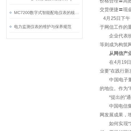
价格合理〓高
交货便捷〓现
MC7200数字式智能配电仪表的核心功能有哪些？
4
月25日下
电力监测仪表的维护与保养规范
于网信工作的
企业代表纷纷
等则成为构筑
从网信产业
在4月19日
业要“在践行
中国电子董事
的地位。作为“
*提出的“通
中国电信集团
网发展成果，
如何实现*对