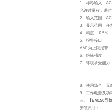
1
、标称输入：AC 
允许过量程：瞬时：2
2
、输入范围：AC 
3
、
显示范围：
任
4
、精度：
0.5
％
5
、
报警接口
AM1
为上限报警，
6
、
绝缘强度： IEC
7
、
环境承受能力：
8
、使用场合：无腐
9
、工作电源及功耗： 
三、
【
EM150导
安装尺寸：