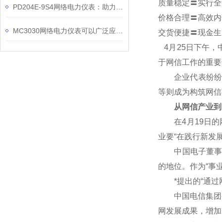
质量稳定〓实行全
PD204E-9S4网络电力仪表：助力电力电网与自动化控制系统的智能化发展
价格合理〓高效内
MC3030网络电力仪表可以广泛应用于工业、建筑等各个行业
交货便捷〓现金生
4
月25日下午，
于网信工作的重要
企业代表纷纷表
等则成为构筑网信
从网信产业到
在4月19日的网
业要“在践行新发
中国电子董事长芮
的地位。作为“事
*提出的“通过网
中国电信集团公
网发展成果，增加