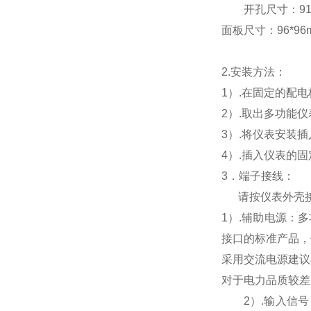
开孔尺寸：91*9
面板尺寸：96*96mm
2.
安装方法：
1
）.在固定的配
2
）.取出多功能
3
）.将仪表安装
4
）.插入仪表的
3
．端子接线：
请按仪表外壳
1
）
.
辅助电源：多
接口的标准产品，
采用交流电源建议
对于电力品质较差
2
）
.
输入信号