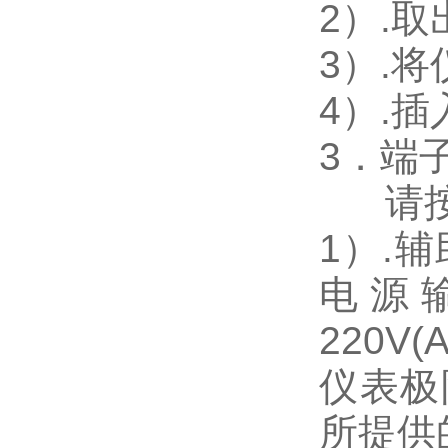
2
）.
3
）.
4
）.
3
．端
请
1
）
.
辅
电源
220V(
仪表极
所提供