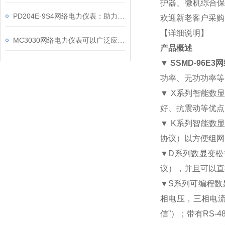
护器、微机综合保
PD204E-9S4网络电力仪表：助力电力电网与自动化控制系统的智能化发展
欢迎新老客户采购
【详细说明】
MC3030网络电力仪表可以广泛应用于工业、建筑等各个行业
产品概述
▼
SSMD-96E3
网
功率、无功功率等
▼ X
系列智能数
好、抗震动等优点
▼ K
系列智能数
协议）以方便组网
▼D
系列数显变松
议），并且可以直
▼S
系列可编程数
相电压，三相电
信
”
）；带有
RS-4