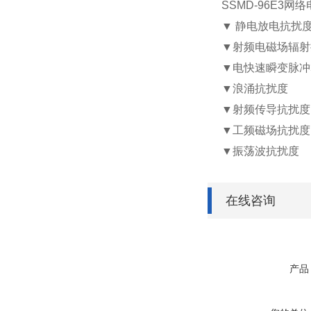
SSMD-96E3
网络
▼
静电放电抗扰
▼
射频电磁场辐射
▼
电快速瞬变脉冲
▼
浪涌抗扰度
▼
射频传导抗扰度
▼
工频磁场抗扰度
▼
振荡波抗扰度
在线咨询
产品