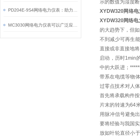
示的数值为湿度断
PD204E-9S4网络电力仪表：助力电力电网与自动化控制系统的智能化发展
XYDW320
网络电
XYDW320
网络电
MC3030网络电力仪表可以广泛应用于工业、建筑等各个行业
的大趋势下，但如
不到减少可再生
直接或非直接地将
启动，历时
1min
中的大跃进；
*****
带系在电缆等物
过零点技术对人体
首先将承载构件按
片末的转速为
64
用脉冲信号避免
要将经验与我国实
放如叶轮直径小