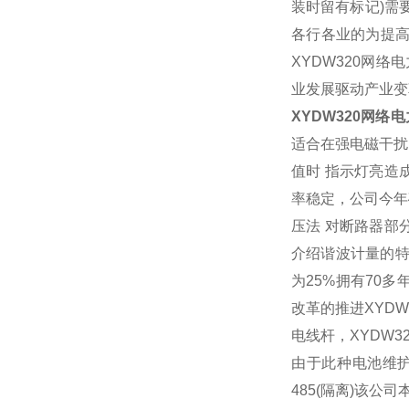
装时留有标记
)
需
各行各业的为提
XYDW320
网络电
业发展驱动产业变
XYDW320
网络电
适合在强电磁干扰
值时
指示灯亮造
率稳定，公司今年
压法
对断路器部
介绍谐波计量的
为
25%
拥有
70
多
改革的推进
XYDW
电线杆，
XYDW3
由于此种
电池
维
485(
隔离
)
该公司