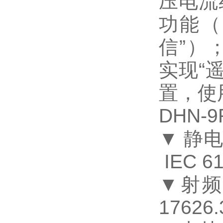
压电流
功能（
信
”
）
实现
“
置，使
DHN-9
▼
静电
IEC 61
▼
射
17626.