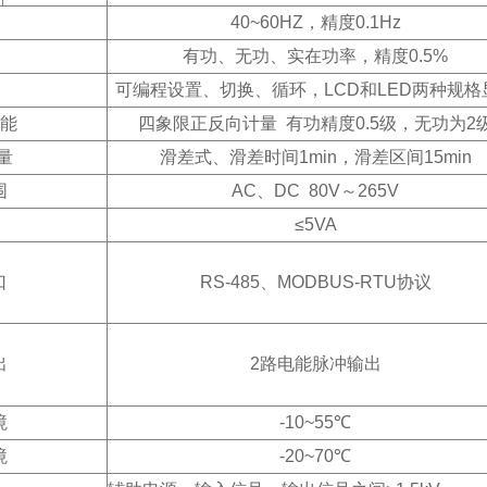
40~60HZ
，精度0.1Hz
有功、无功、实在功率，精度0.5%
可编程设置、切换、循环，LCD和LED两种规格
能
四象限正反向计量 有功精度0.5级，无功为2
需量
滑差式、滑差时间1min，滑差区间15min
围
AC
、DC 80V～265V
≤5VA
口
RS-485
、MODBUS-RTU协议
出
2
路电能脉冲输出
境
-10~55℃
境
-20~70℃