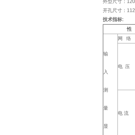
外型尺寸：120*1
开孔尺寸：112*1
技术指标:
性
网 络
输
电 压
入
测
量
电 流
显