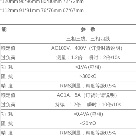
20mm 96*96mm 80*80mm 72*72mm
12mm 91*91mm 76*76mm 67*67mm
 能
参 数
三相三线、三相四线
额定值
AC100V
、400V（订货时请说明）
过负荷
测量：1.2倍 瞬时：2倍/10s
功 耗
<1VA (
每相)
阻 抗
>300kΩ
精 度
RMS
测量，精度等级0.5%
额定值
AC1A
、5A（订货时请说明）
过负荷
持续：1.2倍 瞬时：10倍/10s
功 耗
<0.4VA (
每相)
阻 抗
<20mΩ
精 度
RMS
测量，精度等级0.5%