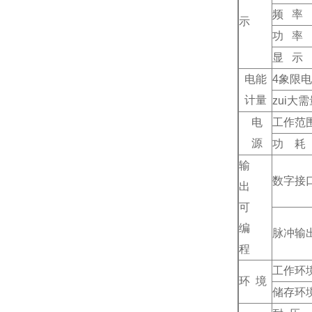
频 率
示
功 率
显 示
电能
4
象限电
计量
zui大
电
工作范
源
功 耗
输
数字接
出
可
编
脉冲输
程
工作环
环 境
储存环