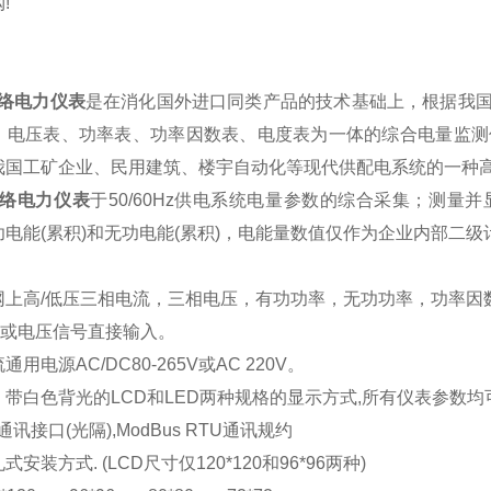
!
络电力仪表
是在消化国外进口同类产品的技术基础上，根据我
、电压表、功率表、功率因数表、电度表为一体的综合电量监测仪
我国工矿企业、民用建筑、楼宇自动化等现代供配电系统的一种
络电力仪表
于50/60Hz供电系统电量参数的综合采集；测
电能(累积)和无功电能(累积)，电能量数值仅作为企业内部二
网上高/低压三相电流，三相电压，有功功率，无功功率，功率因
T或电压信号直接输入。
用电源AC/DC80-265V或AC 220V。
带白色背光的LCD和LED两种规格的显示方式,所有仪表参数
5通讯接口(光隔),ModBus RTU通讯规约
安装方式. (LCD尺寸仅120*120和96*96两种)