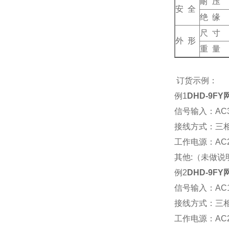
耐 压
安 全
绝 缘
尺 寸
外 形
重 量
订货示例：
例1
DHD-9FY
信号输入：AC38
接线方式：三
工作电源：AC22
其他:（未做
例2
DHD-9FY
信号输入：AC10
接线方式：三
工作电源：AC22