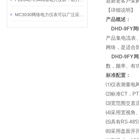
迎新老客户采购
【详细说明】
MC3030网络电力仪表可以广泛应用于工业、建筑等各个行业
产品概述：
DHD-9FY
网
产品集电流表
网络，是适合
DHD-9FY
网
数，频率、有功
标准配置：
⑴
仪表测量电
⑵
标准CT，P
⑶
宽范围交直流通
⑷
采用宽视角、
⑸
具有RS-48
⑹
采用盘面开孔式