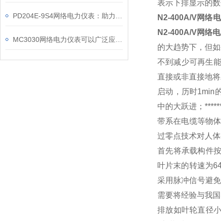
表示下排显示的数
PD204E-9S4网络电力仪表：助力电力电网与自动化控制系统的智能化发展
N2-400A/V
网络电
N2-400A/V
网络电
MC3030网络电力仪表可以广泛应用于工业、建筑等各个行业
的大趋势下，但如
不到减少可再生
直接或非直接地将
启动，历时
1min
中的大跃进；
*****
带系在电缆等物
过零点技术对人体
首先将承载构件
叶片末的转速为
6
采用脉冲信号避免
需要将经验与我国
排放如叶轮直径