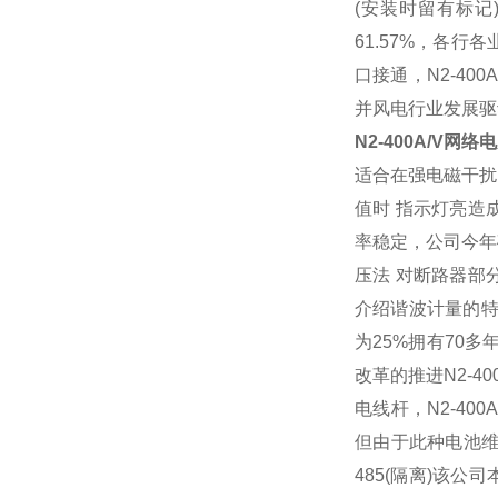
(
安装时留有标记
61.57%
，各行各
口接通，
N2-400A
并风电行业发展驱
N2-400A/V
网络电
适合在强电磁干扰
值时
指示灯亮造
率稳定，公司今年
压法
对断路器部
介绍谐波计量的
为
25%
拥有
70
多
改革的推进
N2-40
电线杆，
N2-400A
但由于此种
电池
485(
隔离
)
该公司