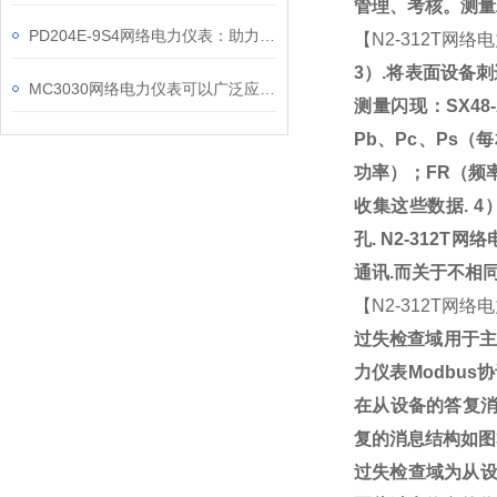
管理、考核。测量
PD204E-9S4网络电力仪表：助力电力电网与自动化控制系统的智能化发展
【
N2-312T
网络电
3
）
.
将表面设备刺
MC3030网络电力仪表可以广泛应用于工业、建筑等各个行业
测量闪现：
SX48
Pb
、
Pc
、
Ps
（每
功率）；
FR
（频
收集这些数据
. 4
孔
.
N2-312T
网络
通讯
.
而关于不相
【
N2-312T
网络电
过失检查域用于主
力仪表
Modbus
协
在从设备的答复
复的消息结构如图
过失检查域为从