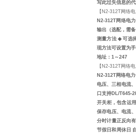
写此过失信息的代
【
N2-312T
网络电
N2-312T
网络电力
输出（选配，需备
测量方法
◆
可选
现方法可设置为手
地址：
1
～
247
【
N2-312T
网络电
N2-312T
网络电力
电压、三相电流、
口支持
DL/T645-2
开关柜，包含运
保存电压、电流
分时计量正反向有
节假日和周休日