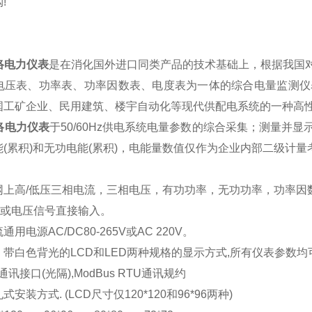
!
络电力仪表
是在消化国外进口同类产品的技术基础上，根据我国
电压表、功率表、功率因数表、电度表为一体的综合电量监测仪表
国工矿企业、民用建筑、楼宇自动化等现代供配电系统的一种高
络电力仪表
于50/60Hz供电系统电量参数的综合采集；测量并
(累积)和无功电能(累积)，电能量数值仅作为企业内部二级计
网上高/低压三相电流，三相电压，有功功率，无功功率，功率因
T或电压信号直接输入。
用电源AC/DC80-265V或AC 220V。
带白色背光的LCD和LED两种规格的显示方式,所有仪表参数
5通讯接口(光隔),ModBus RTU通讯规约
安装方式. (LCD尺寸仅120*120和96*96两种)