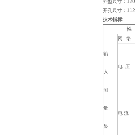
外型尺寸：120*1
开孔尺寸：112*1
技术指标:
性
网 络
输
电 压
入
测
量
电 流
显