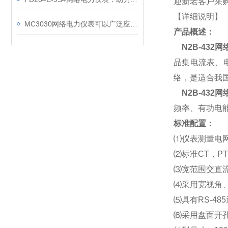
迎新老客户采购
【详细说明】
MC3030网络电力仪表可以广泛应用于工业、建筑等各个行业
产品概述：
N2B-432
网
品集电流表、
络，是适合我
N2B-432
网
频率、有功电能
标准配置：
⑴
仪表测量电
⑵
标准CT，P
⑶
宽范围交直流通
⑷
采用宽视角、
⑸
具有RS-48
⑹
采用盘面开孔式