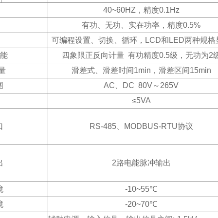
40~60HZ
，精度0.1Hz
有功、无功、实在功率，精度0.5%
可编程设置、切换、循环，LCD和LED两种规格
能
四象限正反向计量 有功精度0.5级，无功为2
需量
滑差式、滑差时间1min，滑差区间15min
围
AC
、DC 80V～265V
≤5VA
口
RS-485
、MODBUS-RTU协议
出
2
路电能脉冲输出
境
-10~55℃
境
-20~70℃