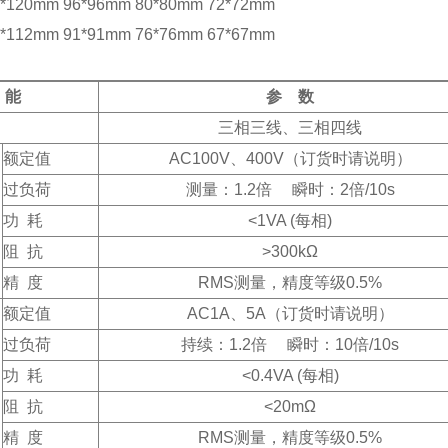
20mm 96*96mm 80*80mm 72*72mm
12mm 91*91mm 76*76mm 67*67mm
 能
参 数
三相三线、三相四线
额定值
AC100V
、400V（订货时请说明）
过负荷
测量：1.2倍 瞬时：2倍/10s
功 耗
<1VA (
每相)
阻 抗
>300kΩ
精 度
RMS
测量，精度等级0.5%
额定值
AC1A
、5A（订货时请说明）
过负荷
持续：1.2倍 瞬时：10倍/10s
功 耗
<0.4VA (
每相)
阻 抗
<20mΩ
精 度
RMS
测量，精度等级0.5%