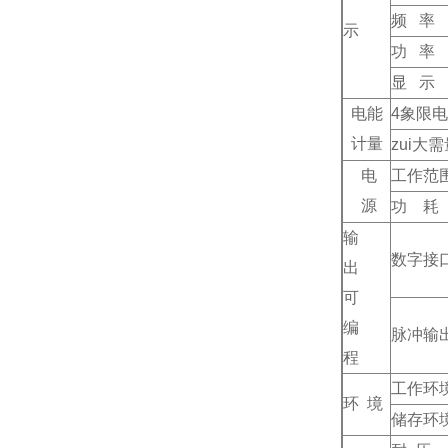
频 率
示
功 率
显 示
电能
4
象限电
计量
zui大
电
工作范
源
功 耗
输
数字接
出
可
编
脉冲输
程
工作环
环 境
储存环