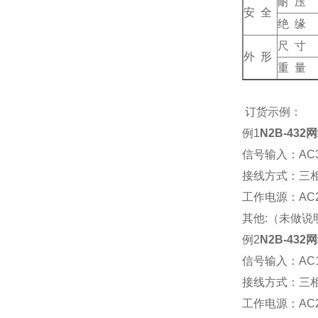
耐 压
安 全
绝 缘
尺 寸
外 形
重 量
订货示例：
例1
N2B-432
网
信号输入：AC38
接线方式：三
工作电源：AC22
其他:（未做
例2
N2B-432
网
信号输入：AC10
接线方式：三
工作电源：AC22