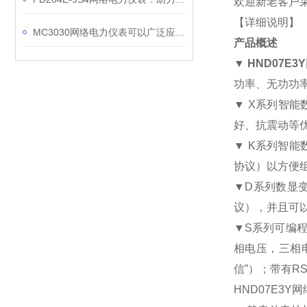
欢迎新老客户采
【详细说明】
MC3030网络电力仪表可以广泛应用于工业、建筑等各个行业
产品概述
▼
HND07E3Y
功率、无功功
▼ X
系列智能
好、抗震动等
▼ K
系列智能
协议）以方便
▼D
系列数显
议），并且可
▼S
系列可编
相电压，三相
信
”
）；带有
RS
HND07E3Y
网