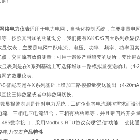
购!
网络电力仪表
适用于电力电网，自动化控制系统，主要测量电
率等，按照其附加的功能划分，我们拥有
X/K/D/S
四大系列数显仪
数显仪表，主要是电网中队电流、电压、功率、频率、功率因素
优点，交直流有效值测量；可用于谐波严重畸变的场所，变比键
数显表则是在
X
系列基础上可选择增加一路模拟量变送输出（
4-
组网的数显仪表。
变松智能表是在
X
系列基础上增加三路模拟量变送输出（
4-20mA
以直接三排数显或者单排数码切换。
程数显报警表则是针对电力系统，工矿企业等电流测控需求而设
电流，三相电压电流组合，三相有功功率等，并且带四路开关
-485
数字接口，采用
Modbus-RTU
协议实现
“
遥信
”
功能。
变比通
络电力仪表
产品特性