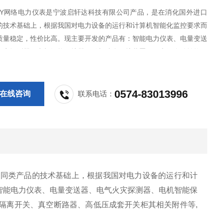
7E3Y网络电力仪表是宁波启轩达科技有限公司产品，是在消化国外进口
的技术基础上，根据我国对电力设备的运行和计算机智能化监控要求而
质量稳定，性价比高。现主要开发的产品有：智能电力仪表、电量变送
火灾探测器、电机智能保护器、微机综合保护装置、双电源自动转换开
S控制与保护开关、负荷隔离开关、真空断路器、高低压成套开关柜其相
欢迎新老客户采购!
0574-83013996
在线咨询
联系电话：
口同类产品的技术基础上，根据我国对电力设备的运行和计
智能电力仪表、电量变送器、电气火灾探测器、电机智能保
隔离开关、真空断路器、高低压成套开关柜其相关附件等,