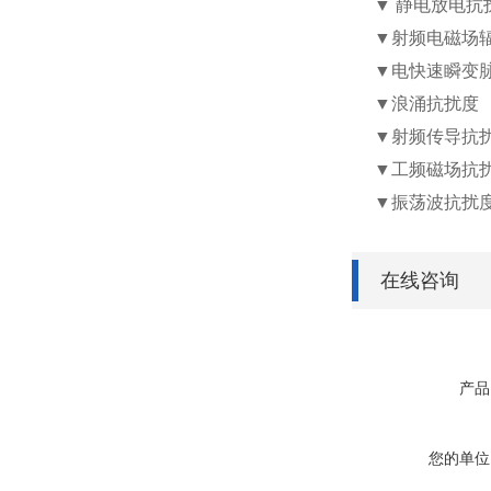
▼
静电放电抗
▼
射频电磁场
▼
电快速瞬变
▼
浪涌抗扰度
▼
射频传导抗
▼
工频磁场抗
▼
振荡波抗扰
在线咨询
产品
您的单位