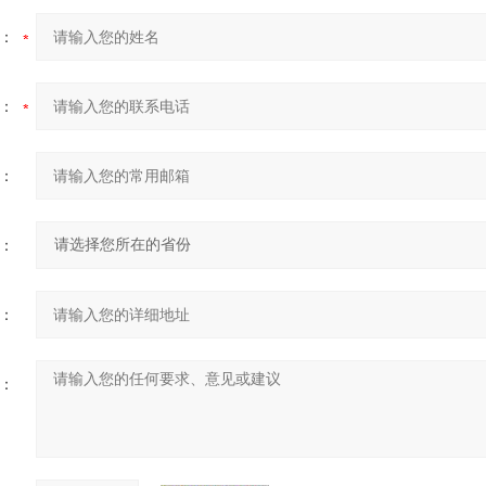
：
：
：
：
：
：