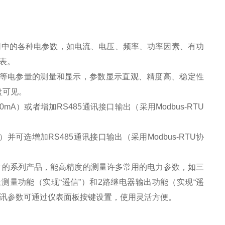
网中的各种电参数，如电流、电压、频率、功率因素、有功
表。
等电参量的测量和显示，参数显示直观、精度高、稳定性
盘可见。
20mA
）或者增加
RS485
通讯接口输出（采用
Modbus-RTU
）并可选增加
RS485
通讯接口输出（采用
Modbus-RTU
协
计的系列产品，能高精度的测量许多常用的电力参数，如三
量测量功能（实现
“
遥信
”
）和
2
路继电器输出功能（实现
“
遥
讯参数可通过仪表面板按键设置，使用灵活方便。