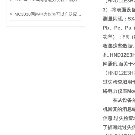
【
HND12E3H
3
）
.
将表面设
MC3030网络电力仪表可以广泛应用于工业、建筑等各个行业
测量闪现：
SX
Pb
、
Pc
、
Ps
功率）；
FR
（
收集这些数据
.
孔
.
HND12E3
网通讯
.
而关于
【
HND12E3H
过失检查域用
络电力仪表
Mo
在从设备的答
机回复的消息
信息
.
过失检查
了描写此过失