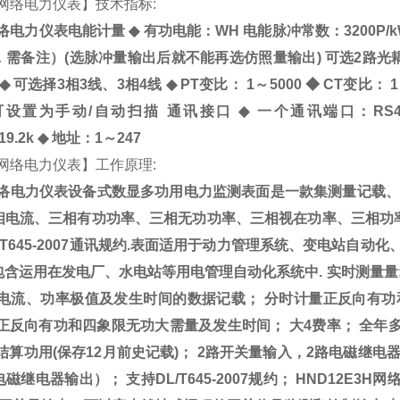
网络电力仪表
】技术指标
:
络电力仪表电能计量
◆
有功电能：
WH
电能脉冲常数：
3200P/
，需备注）
(
选脉冲量输出后就不能再选仿照量输出
)
可选
2
路光
◆
可选择
3
相
3
线、
3
相
4
线
◆
PT
变比：
1
～
5000
◆
CT
变比：
1
可设置为手动
/
自动扫描
通讯接口
◆
一个通讯端口：
RS
/19.2k
◆
地址：
1
～
247
网络电力仪表
】工作原理
:
络电力仪表设备式数显多功用电力监测表面是一款集测量记载
相电流、三相有功功率、三相无功功率、三相视在功率、三相功
T645-2007
通讯规约
.
表面适用于动力管理系统、变电站自动化
包含运用在发电厂、水电站等用电管理自动化系统中
.
实时测量量
电流、功率极值及发生时间的数据记载；
分时计量正反向有功
正反向有功和四象限无功大需量及发生时间；
大
4
费率；
全年
结算功用
(
保存
12
月前史记载
)
；
2
路开关量输入，
2
路电磁继电
电磁继电器输出）；
支持
DL/T645-2007
规约；
HND12E3H
网