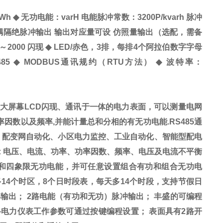
kWh
◆
无功电能：
varH
电能脉冲常数：
3200P/kvarh
脉冲
耦隔绝脉冲输出
输出对应量可设
仿照量输出（选配，需备
～
2000
闪现
◆
LED/
赤色，
3
排，每排
4
个阿拉伯数字字母
485
◆
MODBUS
通讯规约（
RTU
方法）
◆
波特率：
、大屏幕
LCD
闪现、通讯于一体的电力表面，可以测量电网
率因数以及频率
,
并能计量总和分相的有无功电能
.RS485
通
、配变网自动化、小区电力
监控
、工业自动化、智能型配电
:
电压、电流、功率、功率因数、频率、电压及电流不平衡
和四象限无功电能，并可任意设置组合有功和组合无功电
多
14
个时区，
8
个日时段表，每天多
14
个时段，支持节假日
器输出；
2
路电能（有功和无功）脉冲输出；
丰盛的可编程
络电力仪表工作参数可通过按键编程设置；
表面具有
2
路开