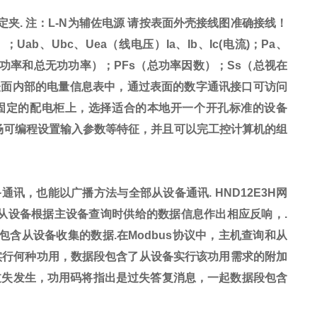
定夹
.
注：
L-N
为辅佐
电源
请按表面外壳接线图准确接线！
）；
Uab
、
Ubc
、
Uea
（线电压）
Ia
、
Ib
、
Ic(
电流
)
；
Pa
、
功率和总无功功率）；
PFs
（总功率因数）；
Ss
（总视在
表面内部的电量信息表中，通过表面的数字通讯接口可访问
固定的配电柜上，选择适合的本地开一个开孔标准的设备
场可编程设置输入参数等特征，并且可以完工控计算机的组
备通讯，也能以广播方法与全部从设备通讯
.
HND12E3H
网
从设备根据主设备查询时供给的数据信息作出相应反响，
.
包含从设备收集的数据
.
在
Modbus
协议中，主机查询和从
实行何种功用，数据段包含了从设备实行该功用需求的附加
过失发生，功用码将指出是过失答复消息，一起数据段包含