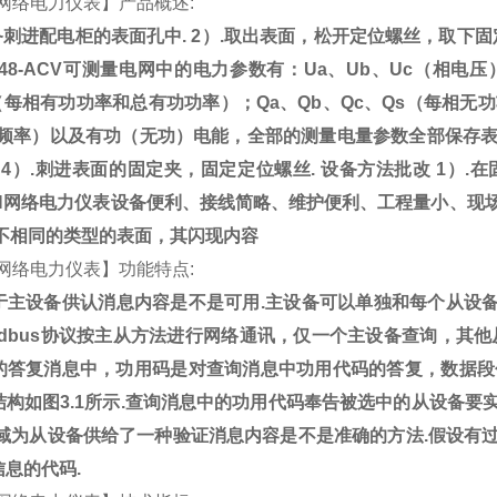
网络电力仪表
】产品概述
:
备刺进配电柜的表面孔中
. 2
）
.
取出表面，松开定位螺丝，取下固
48-ACV
可测量电网中的电力参数有：
Ua
、
Ub
、
Uc
（相电压
（每相有功功率和总有功功率）；
Qa
、
Qb
、
Qc
、
Qs
（每相无功
频率）以及有功（无功）电能，全部的测量电量参数全部保存
 4
）
.
刺进表面的固定夹，固定定位螺丝
.
设备方法批改
1
）
.
在
H
网络电力仪表设备便利、接线简略、维护便利、工程量小、现
不相同的类型的表面，其闪现内容
网络电力仪表】功能特点
:
于主设备供认消息内容是不是可用
.
主设备可以单独和每个从设
dbus
协议按主从方法进行网络通讯，仅一个主设备查询，其他
复消息中，功用码是对查询消息中功用代码的答复，数据段
结构如图
3.1
所示
.
查询消息中的功用代码奉告被选中的从设备要
域为从设备供给了一种验证消息内容是不是准确的方法
.
假设有
信息的代码
.