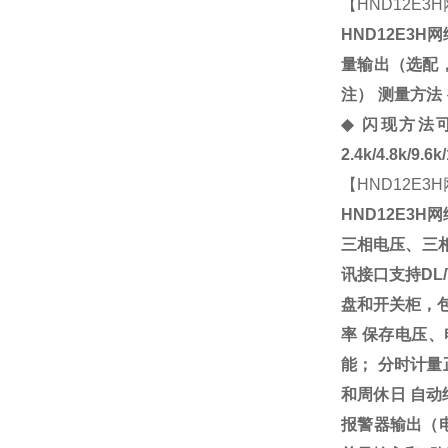
【
HND12E3H
HND12E3H
网
量输出（选配
注）
测量方法
◆
闪现方法
2.4k/4.8k/9.6k
【
HND12E3H
HND12E3H
网
三相电压、三
讯接口支持
DL/
盘和开关柜，
率
保存电压、
能；
分时计量
和周休日
自动
报警器
输出（