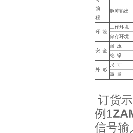
编
脉冲输出
程
工作环境
环 境
储存环境
耐 压
安 全
绝 缘
尺 寸
外 形
重 量
订货示
例1
ZA
信号输入