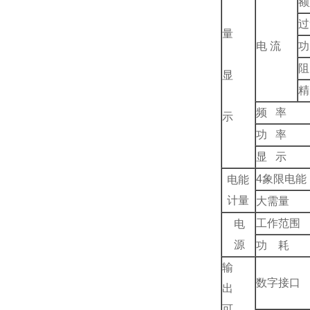
额
过
量
电 流
功
阻
显
精
频 率
示
功 率
显 示
4
象限电能
电能
计量
大需量
工作范围
电
源
功 耗
输
数字接口
出
可