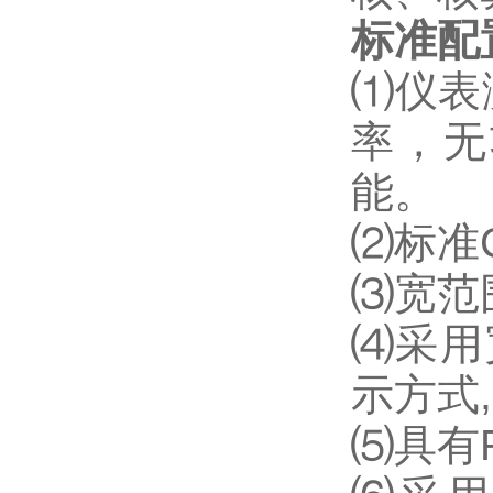
标准配
⑴
仪表
率，无
能。
⑵
标准
⑶
宽范围
⑷
采用
示方式
⑸
具有R