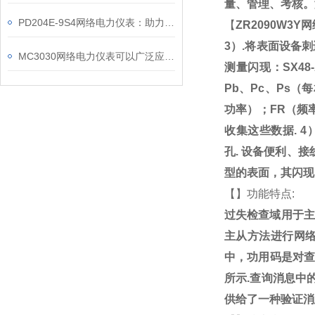
量、管理、考核。
PD204E-9S4网络电力仪表：助力电力电网与自动化控制系统的智能化发展
【
ZR2090W3
3）.将表面设备刺
MC3030网络电力仪表可以广泛应用于工业、建筑等各个行业
测量闪现：SX48
Pb、Pc、Ps
功率）；FR（频
收集这些数据. 
孔.
设备便利、接
型的表面，其闪现
【
】功能特点:
过失检查域用于主
主从方法进行网
中，功用码是对查
所示.查询消息中
供给了一种验证消