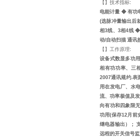
【
】技术指标:
电能计量
◆
有功电
(选脉冲量输出后
相3线、3相4线
动/自动扫描 通讯
【
】工作原理:
设备式数显多功用
相有功功率、三相
2007通讯规约
用在发电厂、水电
流、功率极值及发
向有功和四象限无
功用(保存12月
继电器输出）； 支持
远程的开关信号监