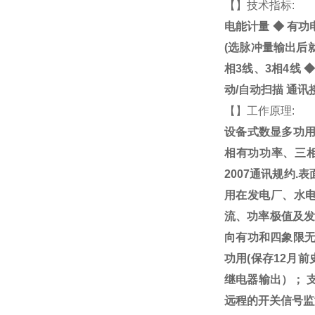
【
】技术指标:
电能计量
◆
有功电
(选脉冲量输出后
相3线、3相4线
动/自动扫描 通讯
【
】工作原理:
设备式数显多功用
相有功功率、三相
2007通讯规约
用在发电厂、水电
流、功率极值及发
向有功和四象限无
功用(保存12月
继电器输出）； 支持
远程的开关信号监