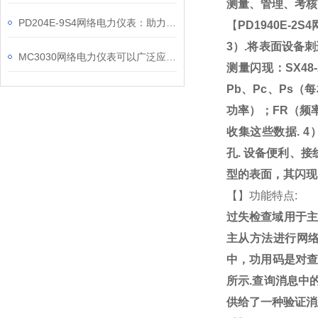
测量、管理、考核
PD204E-9S4网络电力仪表：助力电力电网与自动化控制系统的智能化发展
【
PD1940E-2
3）.将表面设备刺
MC3030网络电力仪表可以广泛应用于工业、建筑等各个行业
测量闪现：SX48
Pb、Pc、Ps
功率）；FR（频
收集这些数据. 
孔.
设备便利、接
型的表面，其闪现
【
】功能特点:
过失检查域用于主
主从方法进行网
中，功用码是对查
所示.查询消息中
供给了一种验证消