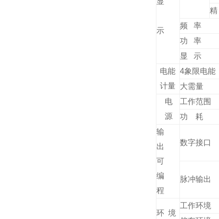
显
精
频 率
示
功 率
显 示
电能
4象限电能
计量
大需量
电
工作范围
源
功 耗
输
数字接口
出
可
编
脉冲输出
程
工作环境
环 境