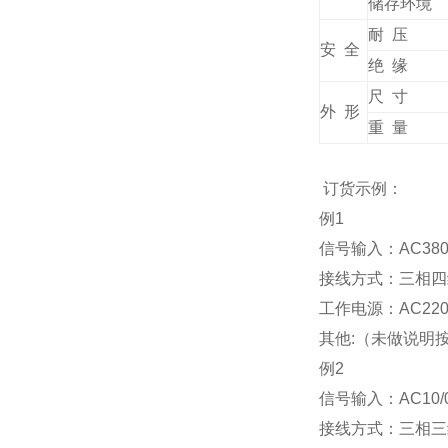
储存环境
耐 压
安 全
绝 缘
尺 寸
外 形
重 量
订货示例：
例1
信号输入：AC380V
接线方式：三相四
工作电源：AC220V
其他:（未做说明
例2
信号输入：AC10/0
接线方式：三相三