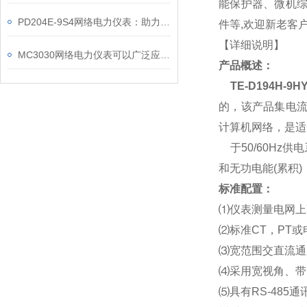
能保护器、微机综
PD204E-9S4网络电力仪表：助力电力电网与自动化控制系统的智能化发展
件等,欢迎新老客户
【详细说明】
MC3030网络电力仪表可以广泛应用于工业、建筑等各个行业
产品概述：
TE-D194H-
的，该产品集电流
计算机网络，是适
于50/60H
和无功电能(累积
标准配置：
⑴
仪表测量电网上
⑵
标准CT，PT
⑶
宽范围交直流通用电
⑷
采用宽视角、带
⑸
具有RS-485通