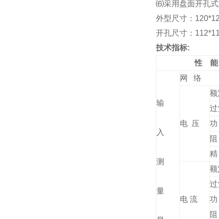
⑹
采用盘面开孔式安装
外型尺寸：120*120
开孔尺寸：112*112
技术指标:
性 能
网 络
额
输
过
电 压
功
入
阻
精
测
额
过
量
电 流
功
阻