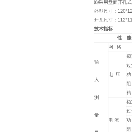
⑹
采用盘面开孔式安装
外型尺寸：120*120
开孔尺寸：112*112
技术指标:
性 能
网 络
额
输
过
电 压
功
入
阻
精
测
额
过
量
电 流
功
阻