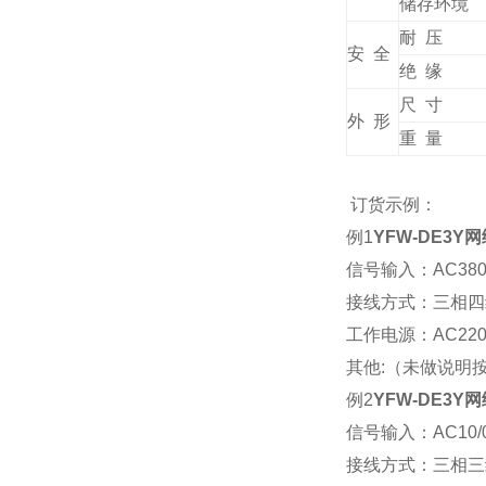
储存环境
耐 压
安 全
绝 缘
尺 寸
外 形
重 量
订货示例：
例1
YFW-DE3Y
信号输入：AC380V
接线方式：三相四
工作电源：AC220V
其他:（未做说明
例2
YFW-DE3Y
信号输入：AC10/0
接线方式：三相三