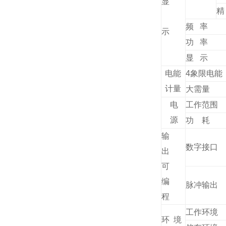
显
精
频 率
示
功 率
显 示
电能
4象限电能
计量
大需量
电
工作范围
源
功 耗
输
数字接口
出
可
编
脉冲输出
程
工作环境
环 境