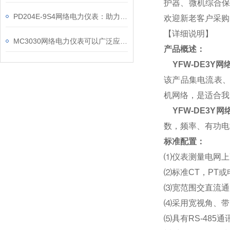
护器、微机综合保
PD204E-9S4网络电力仪表：助力电力电网与自动化控制系统的智能化发展
欢迎新老客户采购
【详细说明】
MC3030网络电力仪表可以广泛应用于工业、建筑等各个行业
产品概述：
YFW-DE3Y
该产品集电流表、
机网络，是适合我
YFW-DE3Y
数，频率、有功电
标准配置：
⑴
仪表测量电网上
⑵
标准CT，PT
⑶
宽范围交直流通用电
⑷
采用宽视角、带
⑸
具有RS-485通