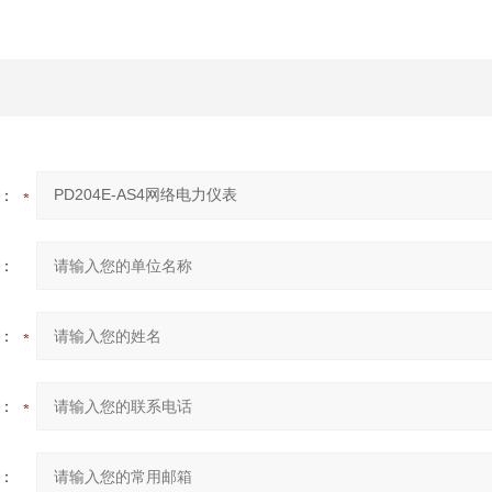
：
：
：
：
：