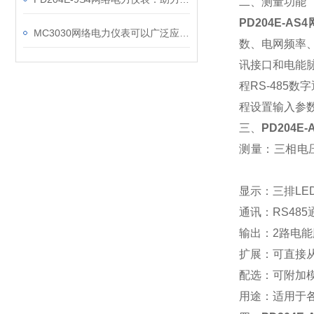
二、测量功能
PD204E-A
MC3030网络电力仪表可以广泛应用于工业、建筑等各个行业
数、电网频率
讯接口和电能脉
程RS-485
程设置输入参
三、
PD204E
测量：三相电
显示：三排L
通讯：RS48
输出：2路电能脉
扩展：可直接
配选：可附加
用途：适用于