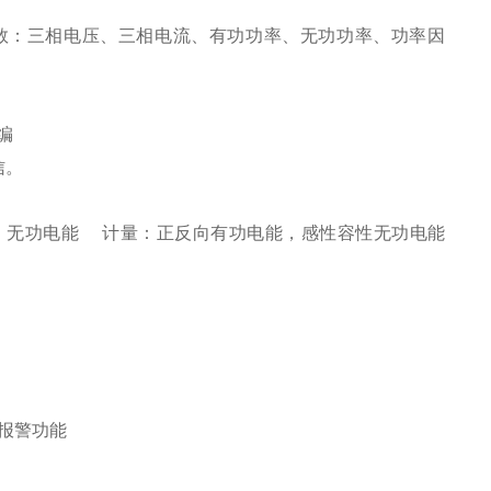
数：三相电压、三相电流、有功功率、无功功率、功率因
编
信。
、无功电能 计量：正反向有功电能，感性容性无功电能
比
越限报警功能