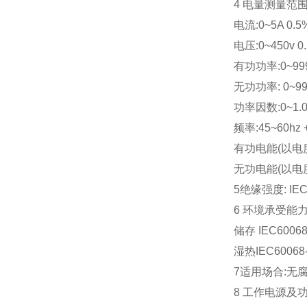
4 电量测量范
电流:0~5A 0.5
电压:0~450v 0
有功功率:0~999
无功功率: 0~999
功率因数:0~1.0
频率:45~60hz +
有功电能(以电度积
无功电能(以电度积累
5绝缘强度: IEC6
6 环境承受能力:工
储存 IEC60068
湿热IEC60068-
7适用场合:无
8 工作电源及功耗: