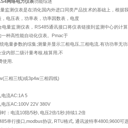
-AS4网络电力仪表
功能综述
能电量监测仪表是在消化国内外进口同类产品技术的基础上，根据
表，电压表，功率表，功率因数表，电度
合电量监测仪表，RS485通讯接口将仪表链接到监测中心的计
一种高性能自动化仪表。Pmac于
供电系统电量参数的综集;测量并显示三相电压,三相电流.有功功率无功功
业内部二级计量考核,核算用,不
费使用.
3w(三相三线)或3p4w三相四线)
流AC:1A 5
AC:100V 22V 380V
：电流10陪/5秒, 电压2倍/1秒;持续1.2倍
485串行接口,modbus协议, RTU格式, 通讯波特率4800,9600可