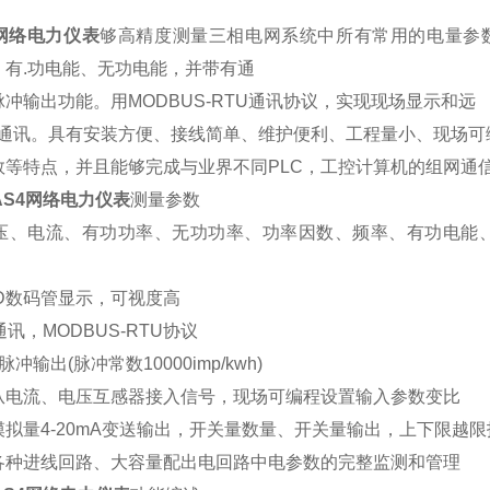
S4网络电力仪表
够高精度测量三相电网系统中所有常用的电量参
、有.功电能、无功电能，并带有通
冲输出功能。用MODBUS-RTU通讯协议，实现现场显示和远
数字通讯。具有安装方便、接线简单、维护便利、工程量小、现场可
数等特点，并且能够完成与业界不同PLC，工控计算机的组网通
-AS4网络电力仪表
测量参数
压、电流、有功功率、无功功率、功率因数、频率、有功电能
ED数码管显示，可视度高
5通讯，MODBUS-RTU协议
冲输出(脉冲常数10000imp/kwh)
从电流、电压互感器接入信号，现场可编程设置输入参数变
模拟量4-20mA变送输出，开关量数量、开关量输出，上下限
各种进线回路、大容量配出电回路中电参数的完整监测和管理