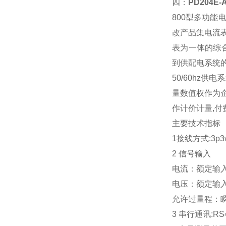
四：
PD204E
800型多功
改产品集电流
表为一体的综
到供配电系统的
50/60hz
量数值权作为企
作计价计量,付
主要技术指标
1接线方式:3p
2 信号输入
电流：额定输入电
电压：额定输入电压
允许过量程：瞬时
3 串行通讯:RS