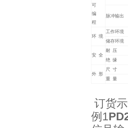
可
编
脉冲输出
程
工作环境
环 境
储存环境
耐 压
安 全
绝 缘
尺 寸
外 形
重 量
订货示
例1
PD