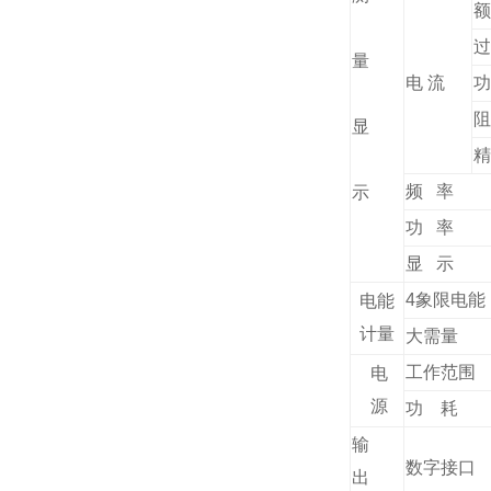
额
过
量
电 流
功
阻
显
精
频 率
示
功 率
显 示
4象限电能
电能
计量
大需量
工作范围
电
源
功 耗
输
数字接口
出