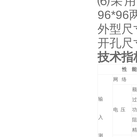
⑹
采用
96*96
外型尺寸：
开孔尺寸：
技术指
性 能
网 络
额
输
过
电 压
功
入
阻
精
测