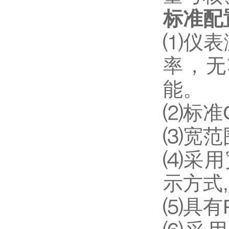
标准配
⑴
仪表
率，无
能。
⑵
标准
⑶
宽范围
⑷
采用
示方式
⑸
具有R