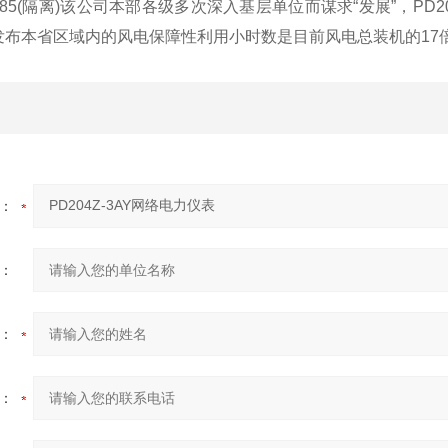
-485(隔离)该公司本部各级多次深入基层单位而谋求“发展”，
PD
发布本省区域内的风电保障性利用小时数是目前风电总装机的17
：
：
：
：