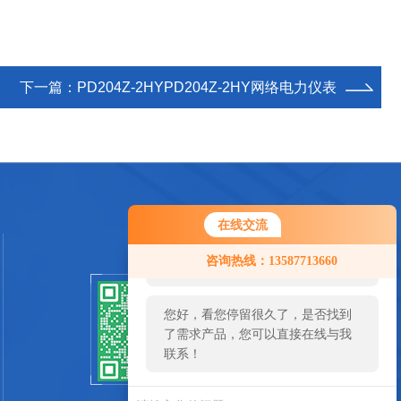
下一篇：
PD204Z-2HYPD204Z-2HY网络电力仪表
在线交流
您好！欢迎前来咨询，很高兴为您
咨询热线：13587713660
服务，请问您要咨询什么问题呢？
您好，看您停留很久了，是否找到
扫一扫关注我们
了需求产品，您可以直接在线与我
联系！
SCAN