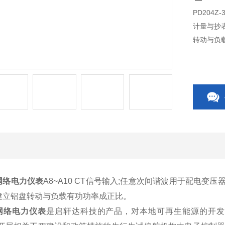
PD204
计量与抄
转动与负
AY网络电力仪表
A8~A10 CT信号输入;任意次间谐波用于
配电变压
建立铝盘转动与负载有功功率成正比。
AY网络电力仪表
是
启轩达科技
的产品，对本地可再生
能源
的开发