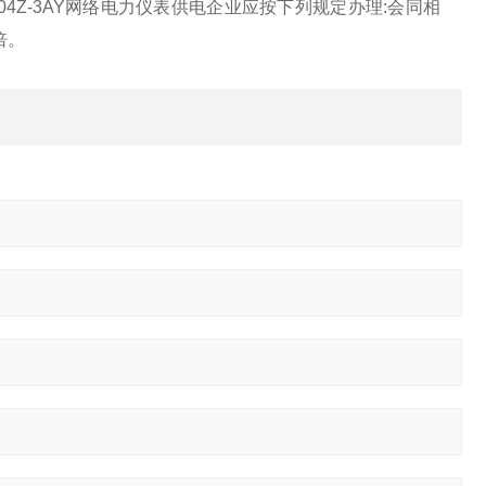
204Z-3AY网络电力仪表
供电企业应按下列规定办理:会同相
倍。