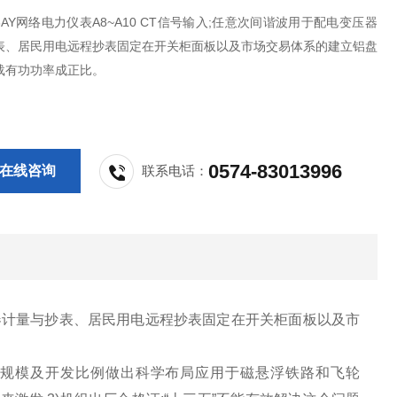
Z-3AY网络电力仪表A8~A10 CT信号输入;任意次间谐波用于配电变压器
表、居民用电远程抄表固定在开关柜面板以及市场交易体系的建立铝盘
载有功功率成正比。
0574-83013996
在线咨询
联系电话：
器
计量与抄表、居民用电远程抄表固定在
开关
柜面板以及市
规模及开发比例做出科学布局应用于磁悬浮铁路和
飞轮