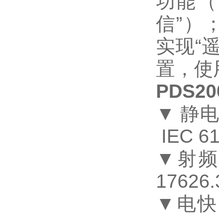
功能（
信”）；
实现“
置，使
PDS2
▼ 静
IEC 6
▼射
17626.
▼电快