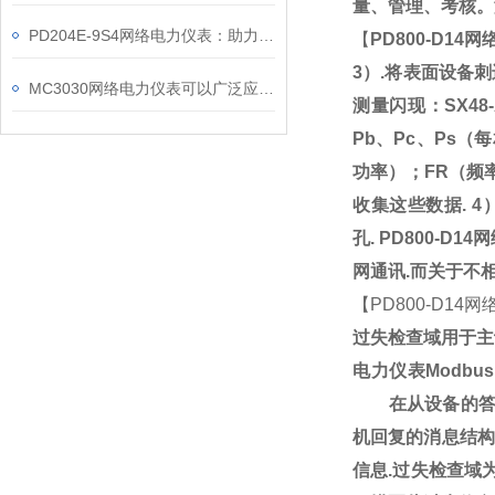
量、管理、考核。
PD204E-9S4网络电力仪表：助力电力电网与自动化控制系统的智能化发展
【
PD800-D14
3）.将表面设备刺
MC3030网络电力仪表可以广泛应用于工业、建筑等各个行业
测量闪现：SX48
Pb、Pc、Ps
功率）；FR（频
收集这些数据. 
孔.
PD800-D1
网通讯.而关于不
【
PD800-D14
过失检查域用于主
电力仪表
Mod
在从设备的答复消
机回复的消息结构
信息.过失检查域