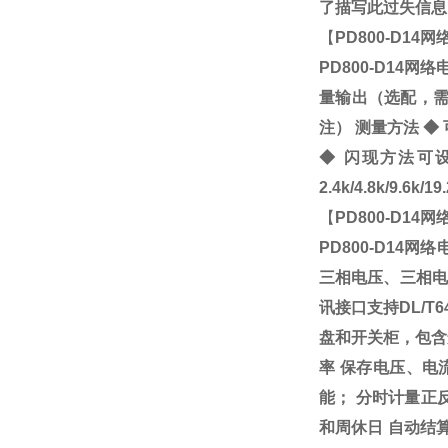
了描写此过失信息
【
PD800-D14
PD800-D14网
量输出（选配，需
注） 测量方法
◆
◆
闪现方法可设
2.4k/4.8k/9.6k/19
【
PD800-D14
PD800-D14网
三相电压、三相电
讯接口支持DL/T
盘和开关柜，包含
率 保存电压、电
能； 分时计量正
和周休日 自动结