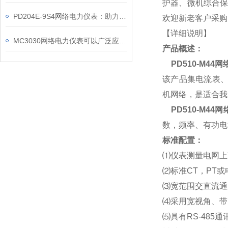
护器、微机综合保
PD204E-9S4网络电力仪表：助力电力电网与自动化控制系统的智能化发展
欢迎新老客户采购
【详细说明】
MC3030网络电力仪表可以广泛应用于工业、建筑等各个行业
产品概述：
PD510-M44
该产品集电流表、
机网络，是适合我
PD510-M44
数，频率、有功电
标准配置：
⑴
仪表测量电网上
⑵
标准CT，PT
⑶
宽范围交直流通用电
⑷
采用宽视角、带
⑸
具有RS-485通