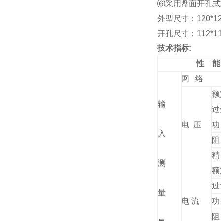
⑹
采用盘面开孔式安装
外型尺寸：120*120
开孔尺寸：112*112
技术指标:
性 能
网 络
额
输
过
电 压
功
入
阻
精
测
额
过
量
电 流
功
阻