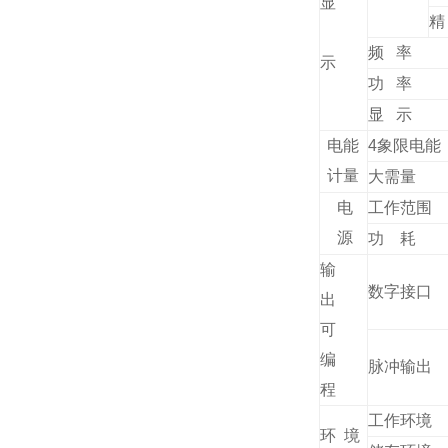
显
精
频 率
示
功 率
显 示
电能
4象限电能
计量
大需量
电
工作范围
源
功 耗
输
数字接口
出
可
编
脉冲输出
程
工作环境
环 境