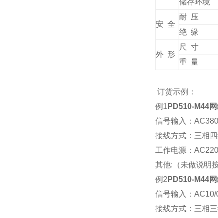
储存环境
耐 压
安 全
绝 缘
尺 寸
外 形
重 量
订货示例：
例1
PD510-M4
信号输入：AC380V
接线方式：三相四
工作电源：AC220V
其他:（未做说明
例2
PD510-M4
信号输入：AC10/0
接线方式：三相三