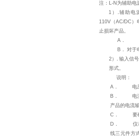
注：L-N为辅助电
1
）
.
辅助电
110V
（
AC/DC
）
止损坏产品。
A
．
B
．
对于
2
）
.
输入信号
形式。
说明：
A
．
电
B
．
电
产品的电流
C
．
要
D
．
仪
线三元件方