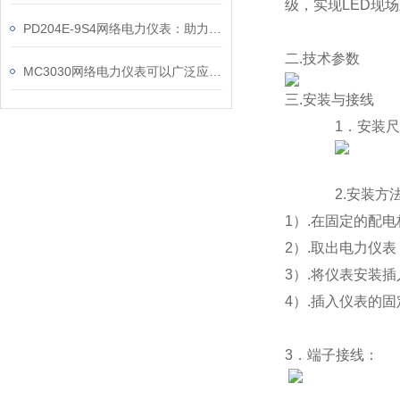
级，实现
LED
现场
PD204E-9S4网络电力仪表：助力电力电网与自动化控制系统的智能化发展
二
.
技术参数
MC3030网络电力仪表可以广泛应用于工业、建筑等各个行业
三
.
安装与接线
1
．
安装尺
2.
安装方
1
）.在固定的配
2
）.取出
电力仪表
3
）.将仪表安装
4
）.插入仪表的
3
．端子接线：