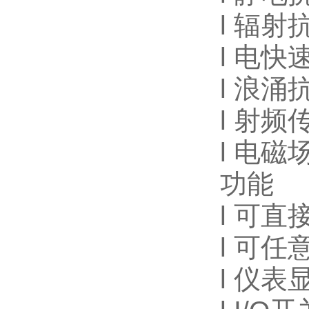
l
辐射
l
电快
l
浪涌
l
射频
l
电磁
功能
l
可直
l
可任意
l
仪表