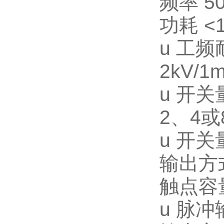
频率 50
功耗 <
u
工频
2kV/1m
u
开关
2
、4或
u
开关
输出方
触点容量
u
脉冲