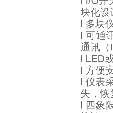
l I/O
开
块化设
l
多块
l
可通
通讯（In
l LED
l
方便
l
仪表
失，恢
l
四象