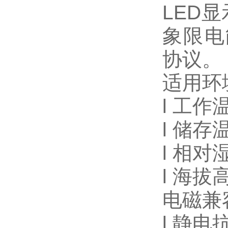
LED
显
象限电能
协议。
适用环
l
工作温
l
储存温
l
相对湿
l
海拔高
电磁兼
l
静电