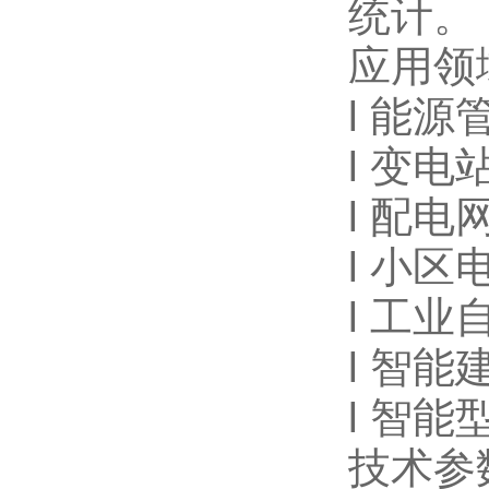
统计。
应用领
l
能源
l
变电
l
配电
l
小区
l
工业
l
智能
l
智能
技术参