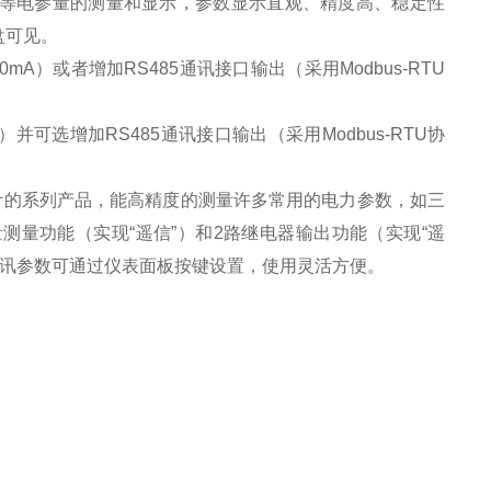
等电参量的测量和显示，参数显示直观、精度高、稳定性
盘可见。
20mA
）或者增加
RS485
通讯接口输出（采用
Modbus-RTU
）并可选增加
RS485
通讯接口输出（采用
Modbus-RTU
协
计的系列产品，能高精度的测量许多常用的电力参数，如三
量测量功能（实现
“
遥信
”
）和
2
路继电器输出功能（实现
“
遥
讯参数可通过仪表面板按键设置，使用灵活方便。