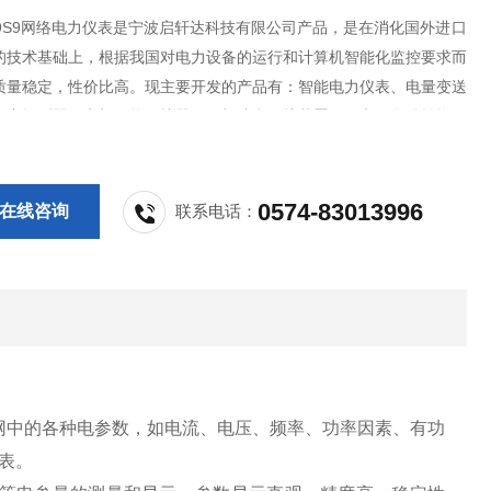
E-9S9网络电力仪表是宁波启轩达科技有限公司产品，是在消化国外进口
的技术基础上，根据我国对电力设备的运行和计算机智能化监控要求而
质量稳定，性价比高。现主要开发的产品有：智能电力仪表、电量变送
火灾探测器、电机智能保护器、微机综合保护装置、双电源自动转换开
S控制与保护开关、负荷隔离开关、真空断路器、高低压成套开关柜其相
欢迎新老客户采购!
0574-83013996
在线咨询
联系电话：
网中的各种电参数，如电流、电压、频率、功率因素、有功
表。