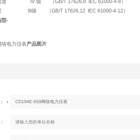
扰度
IV
级
（
GB/T 17626.8 IEC 61000-4-8
）
度
III
级
（
GB/T 17626.12 IEC 61000-4-12
）
选型
-
网络电力仪表
产品图片
：
：