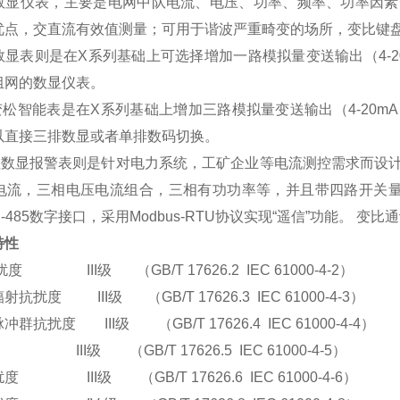
数显仪表，主要是电网中队电流、电压、功率、频率、功率因素
优点，交直流有效值测量；可用于谐波严重畸变的场所，变比键
数显表则是在
X
系列基础上可选择增加一路模拟量变送输出（
4-
组网的数显仪表。
变松智能表是在
X
系列基础上增加三路模拟量变送输出（
4-20mA
以直接三排数显或者单排数码切换。
程数显报警表则是针对电力系统，工矿企业等电流测控需求而设
电流，三相电压电流组合，三相有功功率等，并且带四路开关
-485
数字接口，采用
Modbus-RTU
协议实现
“
遥信
”
功能。
变比通
特性
扰度
III
级
（
GB/T 17626.2 IEC 61000-4-2
）
辐射抗扰度
III
级
（
GB/T 17626.3 IEC 61000-4-3
）
脉冲群抗扰度
III
级
（
GB/T 17626.4 IEC 61000-4-4
）
III
级
（
GB/T 17626.5 IEC 61000-4-5
）
扰度
III
级
（
GB/T 17626.6 IEC 61000-4-6
）