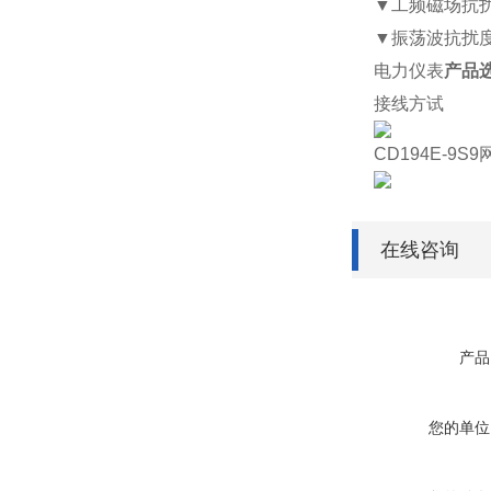
▼
工频磁场抗
▼
振荡波抗扰
电力仪表
产品
接线方试
CD194E-9S9
在线咨询
产品
您的单位