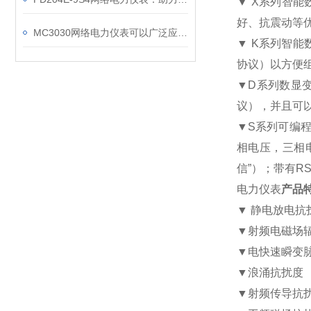
▼ X
系列智能
好、抗震动等
MC3030网络电力仪表可以广泛应用于工业、建筑等各个行业
▼ K
系列智能
协议）以方便
▼D
系列数显
议），并且可
▼S
系列可编
相电压，三相
信
”
）；带有
RS
电力仪表
产品
▼
静电放电抗
▼
射频电磁场
▼
电快速瞬变
▼
浪涌抗扰度
▼
射频传导抗