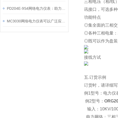
三相电压（相
/
线
PD204E-9S4网络电力仪表：助力电力电网与自动化控制系统的智能化发展
讯接口，可选多种
功能特点
MC3030网络电力仪表可以广泛应用于工业、建筑等各个行业
◎
集全面的三相交
◎
各种三相电量：
◎
既可以作为盘装
接线方试
五.
订货示例
订货时，请详细写
例1型号：
电力仪
例2型号：
ORG20
输入：10KV/100
电力网络：三