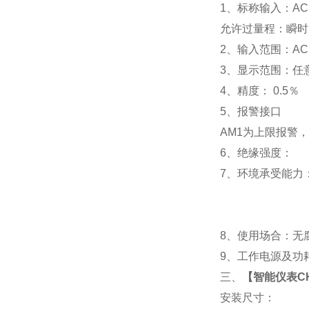
1
、标称输入：AC 
允许过量程：瞬时：2
2
、输入范围：AC 
3
、
显示范围：
任
4
、精度：
0.5
％
5
、
报警接口
AM1
为上限报警，
6
、
绝缘强度： IEC
7
、
环境承受能力：
8
、使用场合：无腐
9
、工作电源及功耗： 
三、
【
智能仪表CHK
安装尺寸：