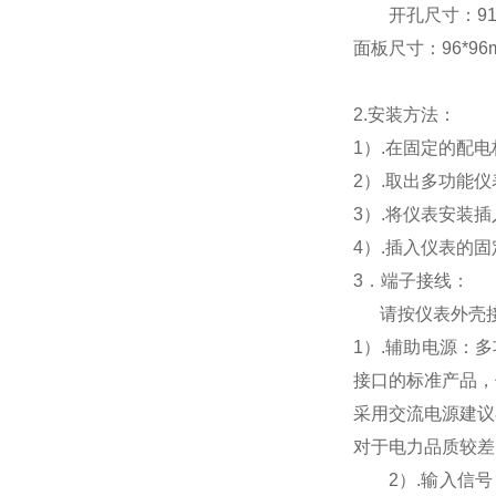
开孔尺寸：91*9
面板尺寸：96*96mm
2.
安装方法：
1
）.在固定的配
2
）.取出多功能
3
）.将仪表安装
4
）.插入仪表的
3
．端子接线：
请按仪表外壳
1
）
.
辅助电源：多
接口的标准产品，
采用交流电源建议
对于电力品质较差
2
）
.
输入信号