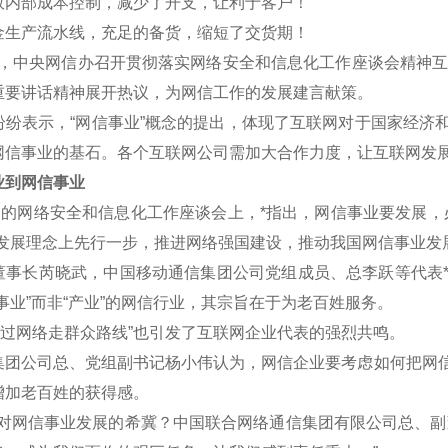
效内部成本控制，减少了开支，让利于客户！
金生产流水线，充足的备货，缩短了交货期！
午，中央网信办召开贯彻落实网络安全和信息化工作座谈会精神互联
重要讲话精神展开热议，为网信工作的发展建言献策。
表示，“网信事业”概念的提出，体现了互联网对于国家经济和
网信事业的基石。各个互联网公司需加大合作力度，让互联网发
到网信事业
的网络安全和信息化工作座谈会上，*指出，网信事业要发展，
新发展理念上先行一步，推进网络强国建设，推动我国网信事业发
长芮晓武，中国移动通信集团公司党组成员、总李跃等代表*认
事业”而非“产业”的网信行业，其宗旨在于为老百姓服务。
过网络走群众路线”也引发了互联网企业代表的强烈共鸣。
公司总、党组副书记杨小伟认为，网信企业要考虑如何把网信
增加老百姓的获得感。
网信事业发展的希冀？中国联合网络通信集团有限公司总、副董