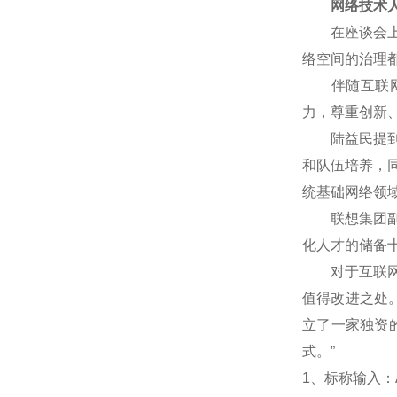
网络技术人
在座谈会上，
络空间的治理
伴随互联网技
力，尊重创新
陆益民提到，
和队伍培养，
统基础网络领
联想集团副总
化人才的储备
对于互联网企
值得改进之处
立了一家独资
式。”
1
、标称输入：A