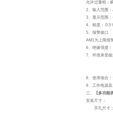
允许过量程：瞬时
2
、输入范围：A
3
、
显示范围：
4
、精度：
0.5
5
、
报警接口
AM1
为上限报警
6
、
绝缘强度： I
7
、
环境承受能力
8
、使用场合：无
9
、工作电源及功耗
三、
【
多功能表X
安装尺寸：
开孔尺寸：91