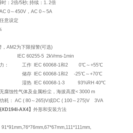
：2倍/5秒; 持续：1. 2倍
C 0
～
450V
，AC 0
～5A
任意设定
％
，AM2为下限报警(可选)
EC 60255-5 2kVrms-1min
： 工作 IEC 60068-1和2 0℃～+55℃
储存 IEC 60068-1和2 -25℃～+70℃
湿热 IEC 60068-1-3 93%RH 40℃
腐蚀性气体及金属粉尘，海拔高度< 3000 m
： AC ( 80
～265)V或DC ( 100～275)V 3VA
D194I-AX4
】
外形和安装方法
*91mm,76*76mm,67*67mm,111*111mm,