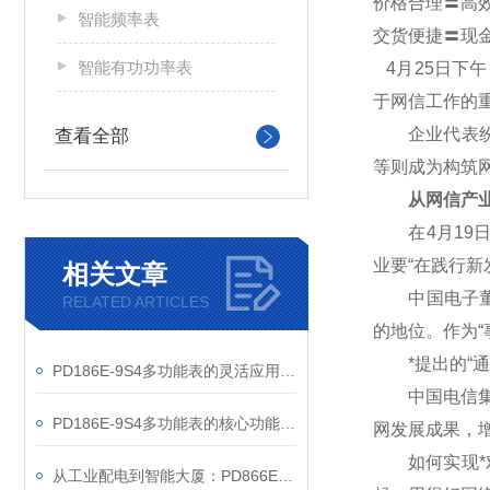
价格合理〓高
智能频率表
交货便捷〓现
智能有功功率表
4
月25日下
于网信工作的
企业代表纷纷
查看全部
等则成为构筑
从网信产业
在4月19日
业要“在践行
相关文章
中国电子董事
RELATED ARTICLES
的地位。作为“
*提出的“通
PD186E-9S4多功能表的灵活应用与核心价值
中国电信集团
PD186E-9S4多功能表的核心功能与多元应用图景
网发展成果，
如何实现*对
从工业配电到智能大厦：PD866E-560多功能电表的能效管理实践