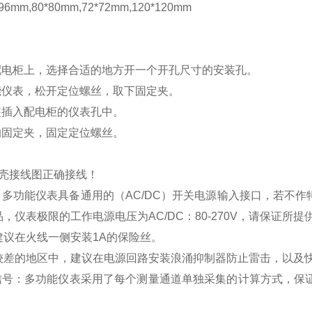
mm,80*80mm,72*72mm,120*120mm
配电柜上，选择合适的地方开一个开孔尺寸的安装孔。
能仪表，松开定位螺丝，取下固定夹。
装插入配电柜的仪表孔中。
的固定夹，固定定位螺丝。
壳接线图正确接线！
：多功能仪表具备通用的（
AC/DC
）开关电源输入接口，若不作
品，仪表极限的工作电源电压为
AC/DC
：
80-270V
，请保证所提
建议在火线一侧安装
1A
的保险丝。
较差的地区中，建议在电源回路安装浪涌抑制器防止雷击，以及
信号：多功能仪表采用了每个测量通道单独采集的计算方式，保证