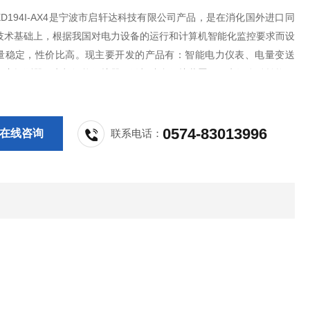
D194I-AX4是宁波市启轩达科技有限公司产品，是在消化国外进口同
技术基础上，根据我国对电力设备的运行和计算机智能化监控要求而设
量稳定，性价比高。现主要开发的产品有：智能电力仪表、电量变送
火灾探测器、电机智能保护器、微机综合保护装置、双电源自动转换开
S控制与保护开关、负荷隔离开关、真空断路器、高低压成套开关柜其相
，质量过硬，欢迎新老客户采购!
0574-83013996
在线咨询
联系电话：