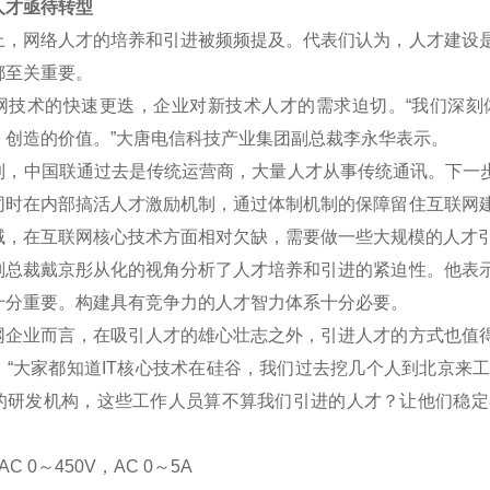
才亟待转型
网络人才的培养和引进被频频提及。代表们认为，人才建设是
都至关重要。
术的快速更迭，企业对新技术人才的需求迫切。“我们深刻
、创造的价值。”大唐电信科技产业集团副总裁李永华表示。
中国联通过去是传统运营商，大量人才从事传统通讯。下一步将
同时在内部搞活人才激励机制，通过体制机制的保障留住互联网
域，在互联网核心技术方面相对欠缺，需要做一些大规模的人才
裁戴京彤从化的视角分析了人才培养和引进的紧迫性。他表示
十分重要。构建具有竞争力的人才智力体系十分必要。
业而言，在吸引人才的雄心壮志之外，引进人才的方式也值得
。“大家都知道IT核心技术在硅谷，我们过去挖几个人到北京来
的研发机构，这些工作人员算不算我们引进的人才？让他们稳定
C 0
～
450V
，AC 0
～5A