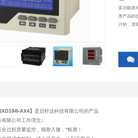
多功能表X
类产品的
计的，质
器、电气
关、CP
关附件等
D194I-AX4
】
是启轩达科技有限公司的产品
技有限公司工作理念↓
行全过程质量监控，细致入微，*检测！