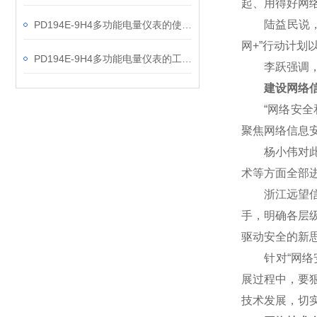
起、用得好网
陆益民说，网
PD194E-9H4多功能电量仪表的使用指南分享
网+”行动计
PD194E-9H4多功能电量仪表的工作原理解析
李跃强调，网
建设网络信
“网络安全和
聚焦网络信息
杨小伟对此表
术等方面全部
浙江远望信息
手，明确各层
驱动安全的新
针对“网络安
展过程中，要
技术发展，切