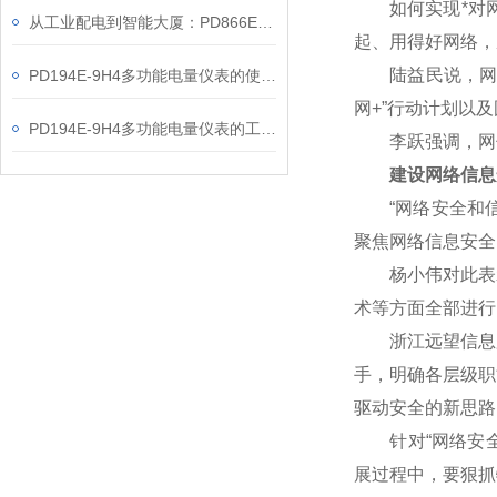
如何实现*对网
从工业配电到智能大厦：PD866E-560多功能电表的能效管理实践
起、用得好网络，
陆益民说，网信事
PD194E-9H4多功能电量仪表的使用指南分享
网+”行动计划以
PD194E-9H4多功能电量仪表的工作原理解析
李跃强调，网信
建设网络信息
“网络安全和信
聚焦网络信息安全
杨小伟对此表示赞
术等方面全部进行
浙江远望信息股
手，明确各层级职
驱动安全的新思路
针对“网络安全核
展过程中，要狠抓