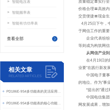
质量稳定〓实行全
智能电压表
价格合理〓高效内
智能频率表
交货便捷〓现金生
智能有功功率表
4
月25日下午，
于网信工作的重要
企业代表纷纷表
查看全部
等则成为构筑网信
从网信产业到
在4月19日的网
业要“在践行新发
相关文章
中国电子董事长芮
RELATED ARTICLES
的地位。作为“事
*提出的“通过网
PD186E-9S4多功能表的灵活应用与核心价值
中国电信集团公
PD186E-9S4多功能表的核心功能与多元应用图景
网发展成果，增加