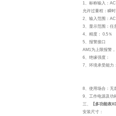
1
、标称输入：AC 
允许过量程：瞬时：2
2
、输入范围：AC 
3
、
显示范围：
任
4
、精度：
0.5
％
5
、
报警接口
AM1
为上限报警，
6
、
绝缘强度： IEC
7
、
环境承受能力：
8
、使用场合：无腐
9
、工作电源及功耗： 
三、
【
多功能表XD1
安装尺寸：