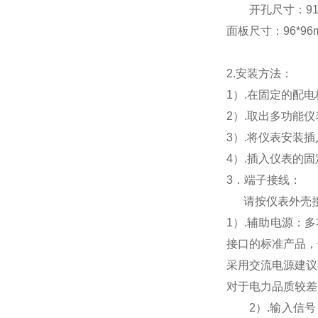
开孔尺寸：91*9
面板尺寸：96*96mm
2.
安装方法：
1
）.在固定的配
2
）.取出多功能
3
）.将仪表安装
4
）.插入仪表的
3
．端子接线：
请按仪表外壳
1
）
.
辅助电源：多
接口的标准产品，
采用交流电源建议
对于电力品质较差
2
）
.
输入信号