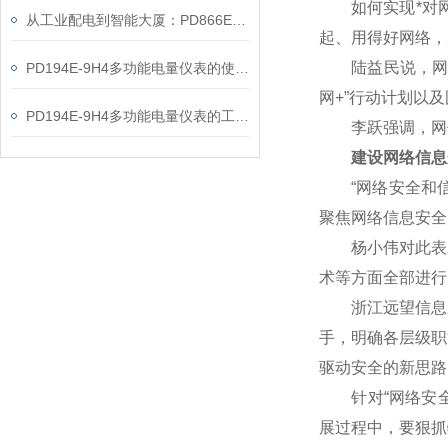
如何实现*对网
从工业配电到智能大厦：PD866E-560多功能电表的能效管理实践
起、用得好网络，
陆益民说，网信事
PD194E-9H4多功能电量仪表的使用指南分享
网+”行动计划以
PD194E-9H4多功能电量仪表的工作原理解析
李跃强调，网信
建设网络信息
“网络安全和信
聚焦网络信息安全
杨小伟对此表示赞
术等方面全部进行
浙江远望信息股
手，明确各层级职
驱动安全的新思路
针对“网络安全核
展过程中，要狠抓