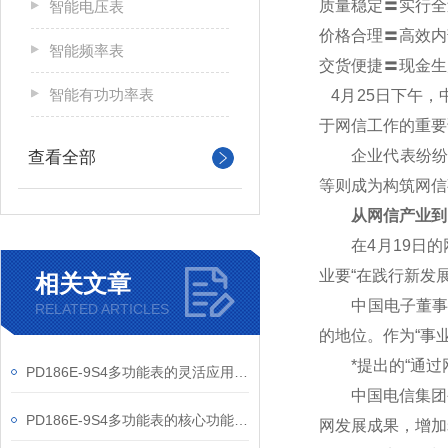
质量稳定〓实行全
智能电压表
价格合理〓高效内
智能频率表
交货便捷〓现金生
智能有功功率表
4
月25日下午，
于网信工作的重要
企业代表纷纷表
查看全部
等则成为构筑网信
从网信产业到
在4月19日的网
业要“在践行新发
相关文章
中国电子董事长芮
RELATED ARTICLES
的地位。作为“事
*提出的“通过网
PD186E-9S4多功能表的灵活应用与核心价值
中国电信集团公
PD186E-9S4多功能表的核心功能与多元应用图景
网发展成果，增加