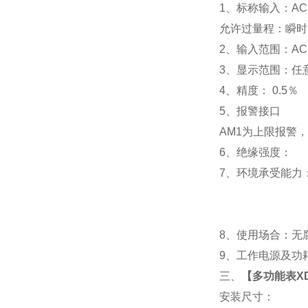
1
、标称输入：AC 
允许过量程：瞬时：2
2
、输入范围：AC 
3
、
显示范围：
任
4
、精度：
0.5
％
5
、
报警接口
AM1
为上限报警，
6
、
绝缘强度： IEC
7
、
环境承受能力：
8
、使用场合：无腐
9
、工作电源及功耗： 
三、
【
多功能表XD1
安装尺寸：