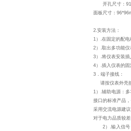
开孔尺寸：91*9
面板尺寸：96*96mm
2.
安装方法：
1
）.在固定的配
2
）.取出多功能
3
）.将仪表安装
4
）.插入仪表的
3
．端子接线：
请按仪表外壳
1
）
.
辅助电源：多
接口的标准产品，
采用交流电源建议
对于电力品质较差
2
）
.
输入信号