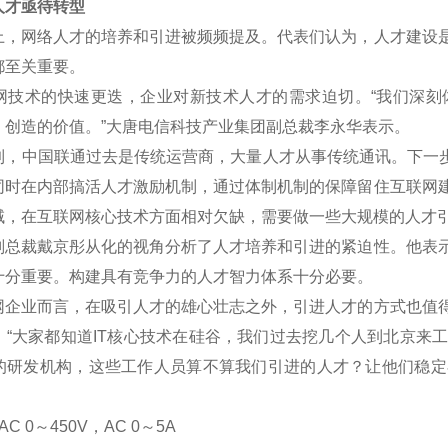
才亟待转型
网络人才的培养和引进被频频提及。代表们认为，人才建设是
都至关重要。
术的快速更迭，企业对新技术人才的需求迫切。“我们深刻
、创造的价值。”大唐电信科技产业集团副总裁李永华表示。
中国联通过去是传统运营商，大量人才从事传统通讯。下一步将
同时在内部搞活人才激励机制，通过体制机制的保障留住互联网
域，在互联网核心技术方面相对欠缺，需要做一些大规模的人才
裁戴京彤从化的视角分析了人才培养和引进的紧迫性。他表示
十分重要。构建具有竞争力的人才智力体系十分必要。
业而言，在吸引人才的雄心壮志之外，引进人才的方式也值得
。“大家都知道IT核心技术在硅谷，我们过去挖几个人到北京来
的研发机构，这些工作人员算不算我们引进的人才？让他们稳定
C 0
～
450V
，AC 0
～5A