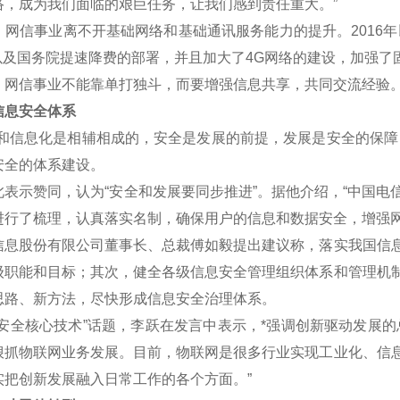
络，成为我们面临的艰巨任务，让我们感到责任重大。”
信事业离不开基础网络和基础通讯服务能力的提升。2016年
划以及国务院提速降费的部署，并且加大了4G网络的建设，加强了
信事业不能靠单打独斗，而要增强信息共享，共同交流经验
息安全体系
信息化是相辅相成的，安全是发展的前提，发展是安全的保障，
安全的体系建设。
示赞同，认为“安全和发展要同步推进”。据他介绍，“中国电
进行了梳理，认真落实名制，确保用户的信息和数据安全，增强网
股份有限公司董事长、总裁傅如毅提出建议称，落实我国信息
级职能和目标；其次，健全各级信息安全管理组织体系和管理机
思路、新方法，尽快形成信息安全治理体系。
全核心技术”话题，李跃在发言中表示，*强调创新驱动发展的
狠抓物联网业务发展。目前，物联网是很多行业实现工业化、信
实把创新发展融入日常工作的各个方面。”