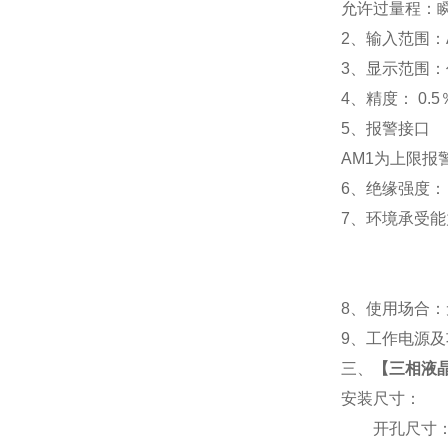
允许过量程：瞬时
2
、输入范围：A
3
、
显示范围：
4
、精度：
0.5
5
、
报警接口
AM1
为上限报警
6
、
绝缘强度： I
7
、
环境承受能力
8
、使用场合：无
9
、工作电源及功耗
三、
【
三相液晶
安装尺寸：
开孔尺寸：91