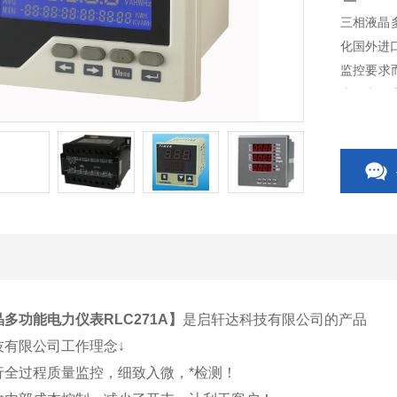
三相液晶
化国外进
监控要求
表、电量
源自动转
套开关柜
多功能电力仪表RLC271A
】
是启轩达科技有限公司的产品
技有限公司工作理念↓
行全过程质量监控，细致入微，*检测！