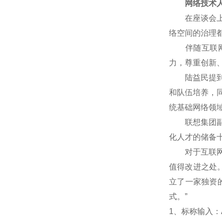
网络技术人
在座谈会上，
络空间的治理
伴随互联网技
力，尊重创新
陆益民提到，
和队伍培养，
统基础网络领
联想集团副总
化人才的储备
对于互联网企
值得改进之处
立了一家独资
式。”
1
、标称输入：A