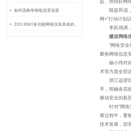
起、用得好网
陆益民说，网
如何选购单相电流变送器
网+”行动计
ZX3-3D6Y多功能网络仪表具体的使用步骤如下
李跃强调，网
建设网络信
“网络安全和
聚焦网络信息
杨小伟对此表
术等方面全部
浙江远望信息
手，明确各层
驱动安全的新
针对“网络安
展过程中，要
技术发展，切