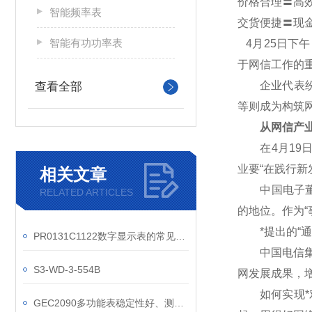
价格合理〓高
智能频率表
交货便捷〓现
智能有功功率表
4
月25日下
于网信工作的
企业代表纷纷
查看全部
等则成为构筑
从网信产业
在4月19日
业要“在践行
相关文章
中国电子董事
RELATED ARTICLES
的地位。作为“
*提出的“通
PR0131C1122数字显示表的常见维护措施有哪些？
中国电信集团
S3-WD-3-554B
网发展成果，
如何实现*对
GEC2090多功能表稳定性好、测量范围广