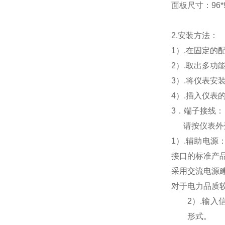
面板尺寸：96*96
2.
安装方法：
1
）.在固定的
2
）.取出多功
3
）.将仪表安
4
）.插入仪表
3
．端子接线：
请按仪表外
1
）
.
辅助电源
接口的标准产
采用交流电源
对于电力品质
2
）
.
输入
形式。