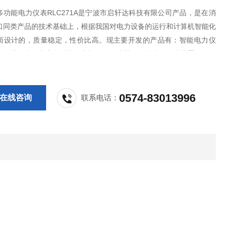
多功能电力仪表RLC271A是宁波市启轩达科技有限公司产品，是在消
口同类产品的技术基础上，根据我国对电力设备的运行和计算机智能化
而设计的，质量稳定，性价比高。现主要开发的产品有：智能电力仪
变送器、电气火灾探测器、电机智能保护器、微机综合保护装置、双电
换开关、CPS控制与保护开关、负荷隔离开关、真空断路器、高低压成
其相关附件等，质量过硬，欢迎新老客户
0574-83013996
在线咨询
联系电话：