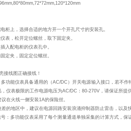
mm,80*80mm,72*72mm,120*120mm
配电柜上，选择合适的地方开一个开孔尺寸的安装孔。
能仪表，松开定位螺丝，取下固定夹。
装插入配电柜的仪表孔中。
的固定夹，固定定位螺丝。
壳接线图正确接线！
：多功能仪表具备通用的（
AC/DC
）开关电源输入接口，若不作
品，仪表极限的工作电源电压为
AC/DC
：
80-270V
，请保证所提
建议在火线一侧安装
1A
的保险丝。
较差的地区中，建议在电源回路安装浪涌抑制器防止雷击，以及
信号：多功能仪表采用了每个测量通道单独采集的计算方式，保证