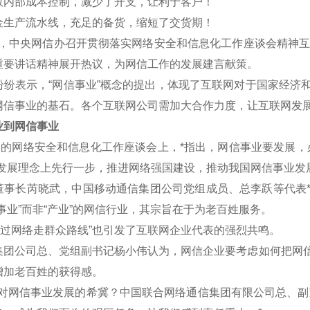
效内部成本控制，减少了开支，让利于客户！
金生产流水线，充足的备货，缩短了交货期！
午，中央网信办召开贯彻落实网络安全和信息化工作座谈会精神互联
重要讲话精神展开热议，为网信工作的发展建言献策。
表示，“网信事业”概念的提出，体现了互联网对于国家经济和
网信事业的基石。各个互联网公司需加大合作力度，让互联网发
到网信事业
的网络安全和信息化工作座谈会上，*指出，网信事业要发展，
新发展理念上先行一步，推进网络强国建设，推动我国网信事业发
长芮晓武，中国移动通信集团公司党组成员、总李跃等代表*认
事业”而非“产业”的网信行业，其宗旨在于为老百姓服务。
过网络走群众路线”也引发了互联网企业代表的强烈共鸣。
公司总、党组副书记杨小伟认为，网信企业要考虑如何把网信
增加老百姓的获得感。
网信事业发展的希冀？中国联合网络通信集团有限公司总、副董