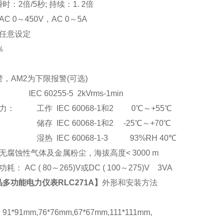
：2倍/5秒; 持续：1. 2倍
C 0
～
450V
，AC 0
～5A
任意设定
％
，AM2为下限报警(可选)
EC 60255-5 2kVrms-1min
： 工作 IEC 60068-1和2 0℃～+55℃
储存 IEC 60068-1和2 -25℃～+70℃
湿热 IEC 60068-1-3 93%RH 40℃
腐蚀性气体及金属粉尘，海拔高度< 3000 m
： AC ( 80
～265)V或DC ( 100～275)V 3VA
多功能电力仪表RLC271A
】
外形和安装方法
*91mm,76*76mm,67*67mm,111*111mm,