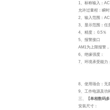
1
、标称输入：AC 
允许过量程：瞬时：2
2
、输入范围：AC 
3
、
显示范围：
任
4
、精度：
0.5
％
5
、
报警接口
AM1
为上限报警，
6
、
绝缘强度： IEC
7
、
环境承受能力：
8
、使用场合：无腐
9
、工作电源及功耗： 
三、
【
单相数码多
安装尺寸：