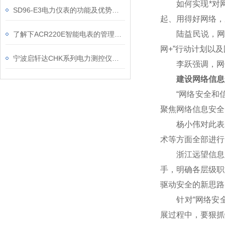
如何实现*对网
SD96-E3电力仪表的功能及优势有哪些？
起、用得好网络，
陆益民说，网信事
了解下ACR220E智能电表的管理与使用
网+”行动计划以
宁波启轩达CHK系列电力测控仪表选型说明1
李跃强调，网信
建设网络信息
“网络安全和信
聚焦网络信息安全
杨小伟对此表示赞
术等方面全部进行
浙江远望信息股
手，明确各层级职
驱动安全的新思路
针对“网络安全核
展过程中，要狠抓