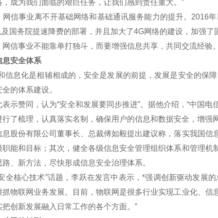
络，成为我们面临的艰巨任务，让我们感到责任重大。”
信事业离不开基础网络和基础通讯服务能力的提升。2016年
划以及国务院提速降费的部署，并且加大了4G网络的建设，加强了
信事业不能靠单打独斗，而要增强信息共享，共同交流经验
息安全体系
信息化是相辅相成的，安全是发展的前提，发展是安全的保障，
安全的体系建设。
示赞同，认为“安全和发展要同步推进”。据他介绍，“中国电
进行了梳理，认真落实名制，确保用户的信息和数据安全，增强网
股份有限公司董事长、总裁傅如毅提出建议称，落实我国信息
级职能和目标；其次，健全各级信息安全管理组织体系和管理机
思路、新方法，尽快形成信息安全治理体系。
全核心技术”话题，李跃在发言中表示，*强调创新驱动发展的
狠抓物联网业务发展。目前，物联网是很多行业实现工业化、信
实把创新发展融入日常工作的各个方面。”