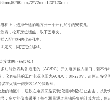
mm,80*80mm,72*72mm,120*120mm
配电柜上，选择合适的地方开一个开孔尺寸的安装孔。
能仪表，松开定位螺丝，取下固定夹。
装插入配电柜的仪表孔中。
的固定夹，固定定位螺丝。
壳接线图正确接线！
：多功能仪表具备通用的（
AC/DC
）开关电源输入接口，若不作
品，仪表极限的工作电源电压为
AC/DC
：
80-270V
，请保证所提
建议在火线一侧安装
1A
的保险丝。
较差的地区中，建议在电源回路安装浪涌抑制器防止雷击，以及
信号：多功能仪表采用了每个测量通道单独采集的计算方式，保证