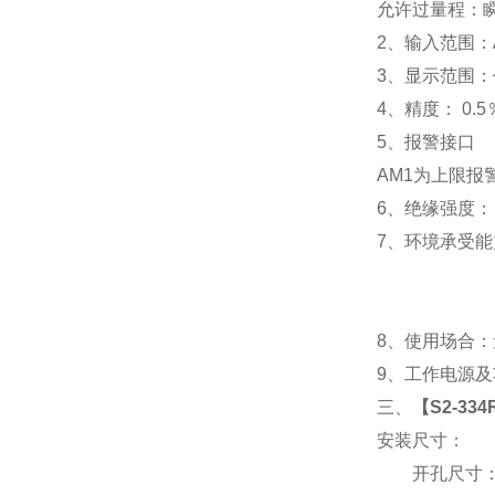
允许过量程：瞬时
2
、输入范围：A
3
、
显示范围：
4
、精度：
0.5
5
、
报警接口
AM1
为上限报警
6
、
绝缘强度： I
7
、
环境承受能力
8
、使用场合：无
9
、工作电源及功耗
三、
【S2-3
安装尺寸：
开孔尺寸：91