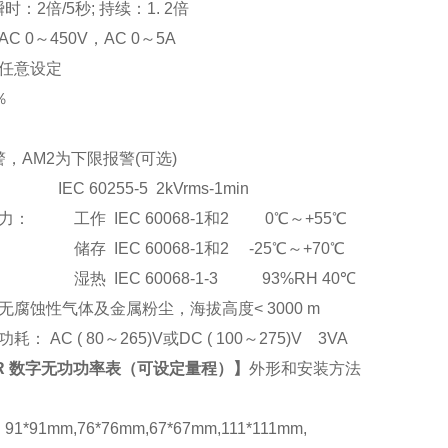
：2倍/5秒; 持续：1. 2倍
C 0
～
450V
，AC 0
～5A
任意设定
％
，AM2为下限报警(可选)
EC 60255-5 2kVrms-1min
： 工作 IEC 60068-1和2 0℃～+55℃
储存 IEC 60068-1和2 -25℃～+70℃
湿热 IEC 60068-1-3 93%RH 40℃
腐蚀性气体及金属粉尘，海拔高度< 3000 m
： AC ( 80
～265)V或DC ( 100～275)V 3VA
34R 数字无功功率表（可设定量程）】
外形和安装方法
*91mm,76*76mm,67*67mm,111*111mm,