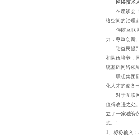
网络技术人
在座谈会上，
络空间的治理
伴随互联网技
力，尊重创新
陆益民提到，
和队伍培养，
统基础网络领
联想集团副总
化人才的储备
对于互联网企
值得改进之处
立了一家独资
式。”
1
、标称输入：A