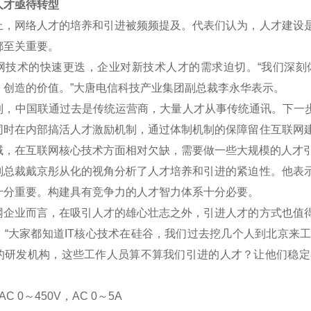
才亟待转型
网络人才的培养和引进被频频提及。代表们认为，人才建设是
都至关重要。
术的快速更迭，企业对新技术人才的需求迫切。“我们深刻
、创造的价值。”大唐电信科技产业集团副总裁李永华表示。
中国联通过去是传统运营商，大量人才从事传统通讯。下一步将
同时在内部搞活人才激励机制，通过体制机制的保障留住互联网
域，在互联网核心技术方面相对欠缺，需要做一些大规模的人才
裁戴京彤从化的视角分析了人才培养和引进的紧迫性。他表示
十分重要。构建具有竞争力的人才智力体系十分必要。
业而言，在吸引人才的雄心壮志之外，引进人才的方式也值得
。“大家都知道IT核心技术在硅谷，我们过去挖几个人到北京来
的研发机构，这些工作人员算不算我们引进的人才？让他们稳定
C 0
～
450V
，AC 0
～5A