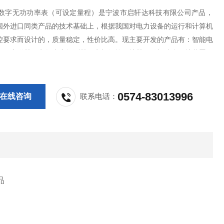
4R 数字无功功率表（可设定量程）是宁波市启轩达科技有限公司产品，
国外进口同类产品的技术基础上，根据我国对电力设备的运行和计算机
控要求而设计的，质量稳定，性价比高。现主要开发的产品有：智能电
电量变送器、电气火灾探测器、电机智能保护器、微机综合保护装置、
动转换开关、CPS控制与保护开关、负荷隔离开关、真空断路器、高低
关柜其相关附件等，质量过硬，欢迎
0574-83013996
在线咨询
联系电话：
品