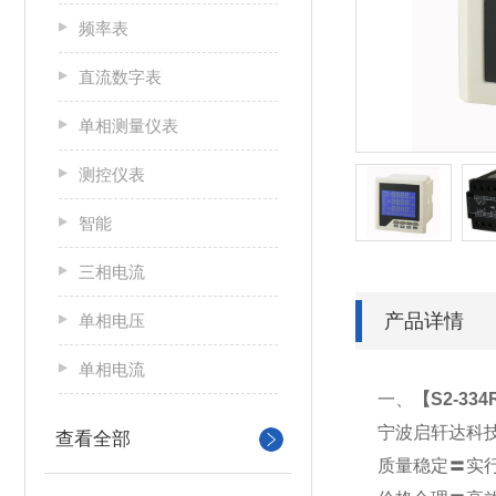
频率表
直流数字表
单相测量仪表
测控仪表
智能
三相电流
产品详情
单相电压
单相电流
一、
【S2-3
宁波启轩达科
查看全部
质量稳定〓实