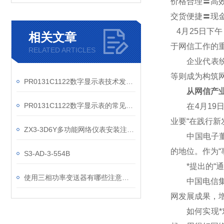
价格合理〓高
交货便捷〓现
4
月25日下
相关文章
于网信工作的
RELATED ARTICLES
企业代表纷纷
等则成为构筑
PR0131C1122数字显示表技术发展趋势
从网信产业
PR0131C1122数字显示表的常见维护措施有哪些？
在4月19日
业要“在践行
ZX3-3D6Y多功能网络仪表安装注意事项
中国电子董事
的地位。作为“
S3-AD-3-554B
*提出的“通
使用三相功率变送器有哪些注意事项
中国电信集团
网发展成果，
如何实现*对