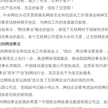
效内部成本控制，减少了开支，让利于客户！
金生产流水线，充足的备货，缩短了交货期！
午，中央网信办召开贯彻落实网络安全和信息化工作座谈会精神互联
重要讲话精神展开热议，为网信工作的发展建言献策。
表示，“网信事业”概念的提出，体现了互联网对于国家经济和
网信事业的基石。各个互联网公司需加大合作力度，让互联网发
到网信事业
的网络安全和信息化工作座谈会上，*指出，网信事业要发展，
新发展理念上先行一步，推进网络强国建设，推动我国网信事业发
长芮晓武，中国移动通信集团公司党组成员、总李跃等代表*认
事业”而非“产业”的网信行业，其宗旨在于为老百姓服务。
过网络走群众路线”也引发了互联网企业代表的强烈共鸣。
公司总、党组副书记杨小伟认为，网信企业要考虑如何把网信
增加老百姓的获得感。
网信事业发展的希冀？中国联合网络通信集团有限公司总、副董