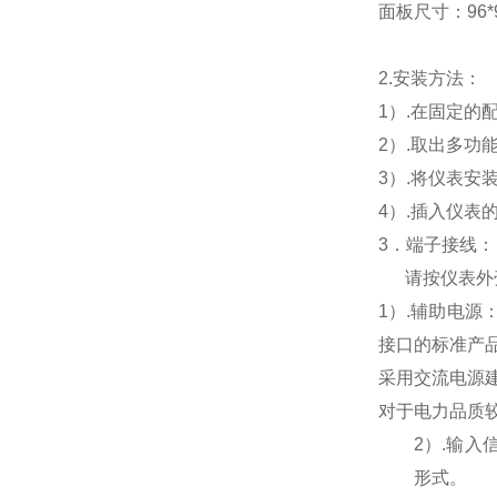
面板尺寸：96*96
2.
安装方法：
1
）.在固定的
2
）.取出多功
3
）.将仪表安
4
）.插入仪表
3
．端子接线：
请按仪表外
1
）
.
辅助电源
接口的标准产
采用交流电源
对于电力品质
2
）
.
输入
形式。