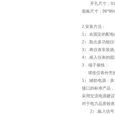
开孔尺寸：91*9
面板尺寸：96*96mm
2.
安装方法：
1
）.在固定的配
2
）.取出多功能
3
）.将仪表安装
4
）.插入仪表的
3
．端子接线：
请按仪表外壳
1
）
.
辅助电源：多
接口的标准产品，
采用交流电源建议
对于电力品质较差
2
）
.
输入信号