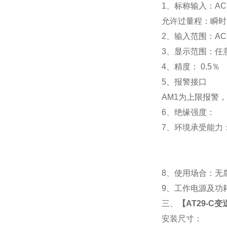
1
、标称输入：AC 
允许过量程：瞬时：2
2
、输入范围：AC 
3
、
显示范围：
任
4
、精度：
0.5
％
5
、
报警接口
AM1
为上限报警，
6
、
绝缘强度： IEC
7
、
环境承受能力：
8
、使用场合：无腐
9
、工作电源及功耗： 
三、
【
AT29-C变
安装尺寸：