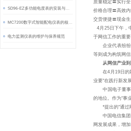
质量稳定〓实行全
SD96-EZ多功能电度表的安装与调试技巧
价格合理〓高效内
交货便捷〓现金生
MC7200数字式智能配电仪表的核心功能有哪些？
4
月25日下午，
电力监测仪表的维护与保养规范
于网信工作的重要
企业代表纷纷表
等则成为构筑网信
从网信产业到
在4月19日的网
业要“在践行新发
中国电子董事长芮
的地位。作为“事
*提出的“通过网
中国电信集团公
网发展成果，增加