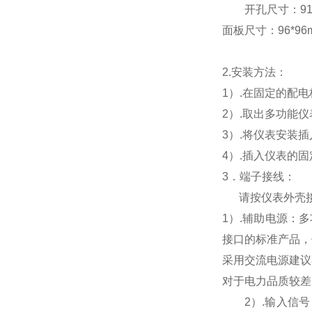
开孔尺寸：91*9
面板尺寸：96*96mm
2.
安装方法：
1
）.在固定的配
2
）.取出多功能
3
）.将仪表安装
4
）.插入仪表的
3
．端子接线：
请按仪表外壳
1
）
.
辅助电源：多
接口的标准产品，
采用交流电源建议
对于电力品质较差
2
）
.
输入信号