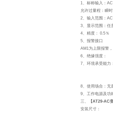
1
、标称输入：AC 
允许过量程：瞬时：2
2
、输入范围：AC 
3
、
显示范围：
任
4
、精度：
0.5
％
5
、
报警接口
AM1
为上限报警，
6
、
绝缘强度： IEC
7
、
环境承受能力：
8
、使用场合：无腐
9
、工作电源及功耗： 
三、
【
AT29-A
安装尺寸：