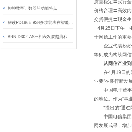
质量稳定〓实行全
聊聊数字计数器的功能特点
价格合理〓高效内
交货便捷〓现金生
解读PD186E-9S4多功能表在智能配电系统中的关键价值
4
月25日下午，
BRN-D302-AS三相表发展趋势和选购方法介绍
于网信工作的重要
企业代表纷纷表
等则成为构筑网信
从网信产业到
在4月19日的网
业要“在践行新发
中国电子董事长芮
的地位。作为“事
*提出的“通过网
中国电信集团公
网发展成果，增加