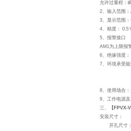
允许过量程：瞬时
2
、输入范围：A
3
、
显示范围：
4
、精度：
0.5
5
、
报警接口
AM1
为上限报警
6
、
绝缘强度： I
7
、
环境承受能力
8
、使用场合：无
9
、工作电源及功耗
三、
【
FPVX-
安装尺寸：
开孔尺寸：91