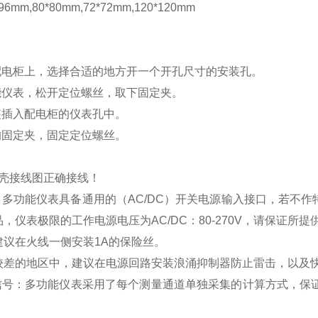
mm,80*80mm,72*72mm,120*120mm
配电柜上，选择合适的地方开一个开孔尺寸的安装孔。
能仪表，松开定位螺丝，取下固定夹。
装插入配电柜的仪表孔中。
的固定夹，固定定位螺丝。
壳接线图正确接线！
：多功能仪表具备通用的（
AC/DC
）开关电源输入接口，若不作
品，仪表极限的工作电源电压为
AC/DC
：
80-270V
，请保证所提
建议在火线一侧安装
1A
的保险丝。
较差的地区中，建议在电源回路安装浪涌抑制器防止雷击，以及
信号：多功能仪表采用了每个测量通道单独采集的计算方式，保证