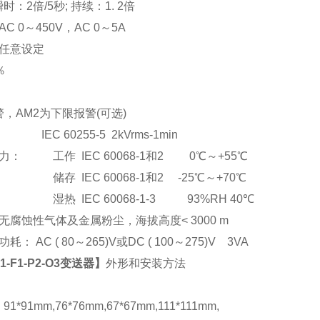
：2倍/5秒; 持续：1. 2倍
C 0
～
450V
，AC 0
～5A
任意设定
％
，AM2为下限报警(可选)
EC 60255-5 2kVrms-1min
： 工作 IEC 60068-1和2 0℃～+55℃
储存 IEC 60068-1和2 -25℃～+70℃
湿热 IEC 60068-1-3 93%RH 40℃
腐蚀性气体及金属粉尘，海拔高度< 3000 m
： AC ( 80
～265)V或DC ( 100～275)V 3VA
V1-F1-P2-O3变送器
】
外形和安装方法
*91mm,76*76mm,67*67mm,111*111mm,