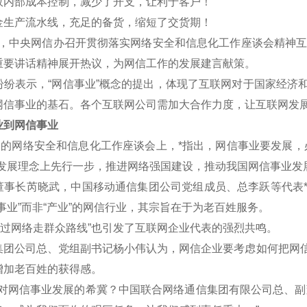
效内部成本控制，减少了开支，让利于客户！
金生产流水线，充足的备货，缩短了交货期！
午，中央网信办召开贯彻落实网络安全和信息化工作座谈会精神互联
重要讲话精神展开热议，为网信工作的发展建言献策。
表示，“网信事业”概念的提出，体现了互联网对于国家经济和
网信事业的基石。各个互联网公司需加大合作力度，让互联网发
到网信事业
的网络安全和信息化工作座谈会上，*指出，网信事业要发展，
新发展理念上先行一步，推进网络强国建设，推动我国网信事业发
长芮晓武，中国移动通信集团公司党组成员、总李跃等代表*认
事业”而非“产业”的网信行业，其宗旨在于为老百姓服务。
过网络走群众路线”也引发了互联网企业代表的强烈共鸣。
公司总、党组副书记杨小伟认为，网信企业要考虑如何把网信
增加老百姓的获得感。
网信事业发展的希冀？中国联合网络通信集团有限公司总、副董