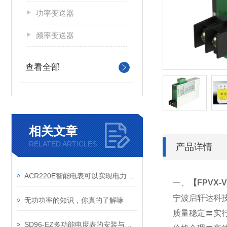
功率变送器
频率变送器
查看全部
相关文章
RELATED ARTICLES
产品详情
ACR220E智能电表可以实现电力负荷预测和峰谷差价计费功能
一、
【
FPVX-
宁波启轩达科
无功功率的知识，你真的了解嘛
质量稳定〓实
SD96-EZ多功能电度表的安装与调试技巧