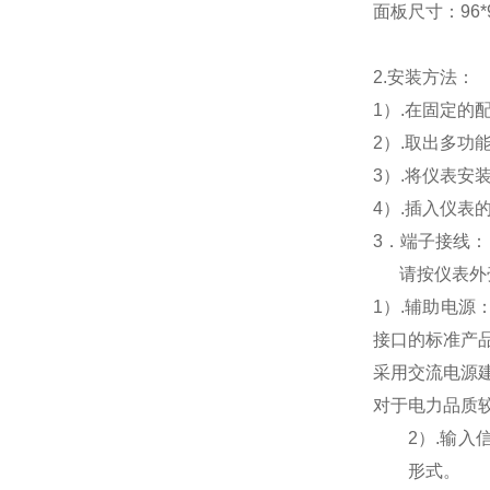
面板尺寸：96*96
2.
安装方法：
1
）.在固定的
2
）.取出多功
3
）.将仪表安
4
）.插入仪表
3
．端子接线：
请按仪表外
1
）
.
辅助电源
接口的标准产
采用交流电源
对于电力品质
2
）
.
输入
形式。