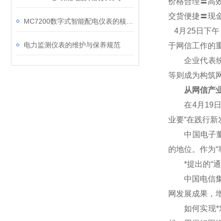
价格合理〓高
交货便捷〓现
MC7200数字式智能配电仪表的核心功能有哪些？
4
月25日下
电力监测仪表的维护与保养规范
于网信工作的
企业代表纷纷
等则成为构筑
从网信产业
在4月19日
业要“在践行
中国电子董事
的地位。作为“
*提出的“通
中国电信集团
网发展成果，
如何实现*对