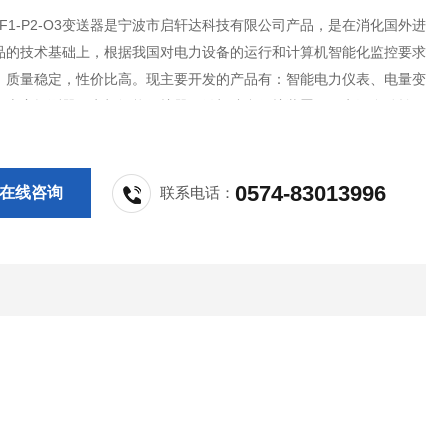
V1-F1-P2-O3变送器是宁波市启轩达科技有限公司产品，是在消化国外进
品的技术基础上，根据我国对电力设备的运行和计算机智能化监控要求
，质量稳定，性价比高。现主要开发的产品有：智能电力仪表、电量变
气火灾探测器、电机智能保护器、微机综合保护装置、双电源自动转换
PS控制与保护开关、负荷隔离开关、真空断路器、高低压成套开关柜其
等，质量过硬，欢迎新老客
0574-83013996
在线咨询
联系电话：