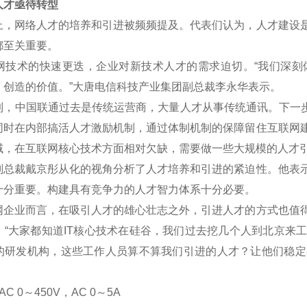
才亟待转型
网络人才的培养和引进被频频提及。代表们认为，人才建设是
都至关重要。
术的快速更迭，企业对新技术人才的需求迫切。“我们深刻
、创造的价值。”大唐电信科技产业集团副总裁李永华表示。
中国联通过去是传统运营商，大量人才从事传统通讯。下一步将
同时在内部搞活人才激励机制，通过体制机制的保障留住互联网
域，在互联网核心技术方面相对欠缺，需要做一些大规模的人才
裁戴京彤从化的视角分析了人才培养和引进的紧迫性。他表示
十分重要。构建具有竞争力的人才智力体系十分必要。
业而言，在吸引人才的雄心壮志之外，引进人才的方式也值得
。“大家都知道IT核心技术在硅谷，我们过去挖几个人到北京来
的研发机构，这些工作人员算不算我们引进的人才？让他们稳定
C 0
～
450V
，AC 0
～5A