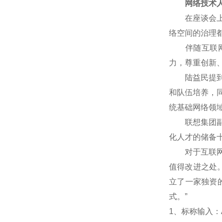
网络技术人
在座谈会上，
络空间的治理
伴随互联网技
力，尊重创新
陆益民提到，
和队伍培养，
统基础网络领
联想集团副总
化人才的储备
对于互联网企
值得改进之处
立了一家独资
式。”
1
、标称输入：A